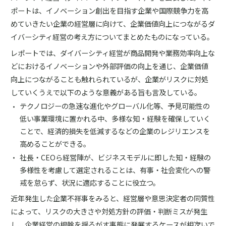
ポートは、イノベーション創出を目指す企業や国際競争力を高
めていきたい企業の経営層に向けて、企業価値向上につながるダ
イバーシティ経営の考え方についてまとめたものになっている。
レポートでは、ダイバーシティ経営が商品開発や業務効率向上な
どにおけるイノベーションや外部評価の向上を通じ、企業価値
向上につながることも触れられているが、企業がリスクに対処
していくうえで以下のような意義がある旨も言及している。
テクノロジーの急速な進化やグローバル化等、予見可能性の
低い事業環境に置かれる中、多様な知・経験を確保していく
ことで、経済的損失を低減するなどの企業のレジリエンスを
高めることができる。
社長・CEOら経営陣が、ビジネスモデルに即した知・経験の
多様性を考慮して選定されることは、有事・社会変化への警
戒を怠らず、状況に適応することに役立つ。
近年発生した企業不祥事をみると、経営層や意思決定者の同質性
によって、リスクの大きさや対処方針の評価・判断ミスが発生
し、企業経営の根幹を揺るがす事態に発展するケースが相次いで