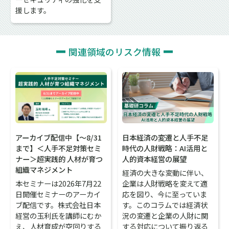
援します。
関連領域のリスク情報
アーカイブ配信中【～8/31
日本経済の変遷と人手不足
まで】＜人手不足対策セミ
時代の人財戦略：AI活用と
ナー＞超実践的 人材が育つ
人的資本経営の展望
組織マネジメント
経済の大きな変動に伴い、
本セミナーは2026年7月22
企業は人財戦略を変えて適
日開催セミナーのアーカイ
応を図り、今に至っていま
ブ配信です。株式会社日本
す。このコラムでは経済状
経営の玉利氏を講師にむか
況の変遷と企業の人財に関
え、人材育成が空回りする
する対応について振り返る