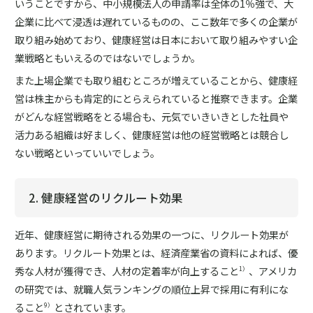
いうことですから、中小規模法人の申請率は全体の1％強で、大
企業に比べて浸透は遅れているものの、ここ数年で多くの企業が
取り組み始めており、健康経営は日本において取り組みやすい企
業戦略ともいえるのではないでしょうか。
また上場企業でも取り組むところが増えていることから、健康経
営は株主からも肯定的にとらえられていると推察できます。企業
がどんな経営戦略をとる場合も、元気でいきいきとした社員や
活力ある組織は好ましく、健康経営は他の経営戦略とは競合し
ない戦略といっていいでしょう。
2. 健康経営のリクルート効果
近年、健康経営に期待される効果の一つに、リクルート効果が
あります。リクルート効果とは、経済産業省の資料によれば、優
秀な人材が獲得でき、人材の定着率が向上すること
、アメリカ
1）
の研究では、就職人気ランキングの順位上昇で採用に有利にな
ること
とされています。
9）