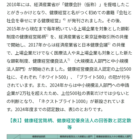
2010年には、経済産業省が「健康会計（仮称）」を提唱したこ
とがきっかけとなり、健康経営と名がつく初めての書籍『会社と
社会を幸せにする健康経営』
が発刊されました。その後、
4）
2015年から現在まで毎年続いている上場企業を対象とした顕彰
制度の健康経営銘柄
を、経済産業省と東京証券取引所の共催
5）
で開始し、2017年からは経済産業省と日本健康会議
の共催
6）
で、上場企業だけでなく医療法人や未上場企業も対象とした新た
な顕彰制度、健康経営優良法人
（大規模法人部門と中小規模
7）
法人部門）が開始されました。健康経営優良法人認定の上位500
社に、それぞれ「ホワイト500」、「ブライト500」の冠が付与
されています。また、2024年からは中小規模法人部門への申請
企業が2万社を超えたため、上位500社の表彰だけでは少ないと
の判断となり、「ネクストブライト1000」が新設されていま
す。2024年度までの認定数は、表1のとおりです。
【表1】健康経営銘柄、健康経営優良法人の回答数と認定数
等