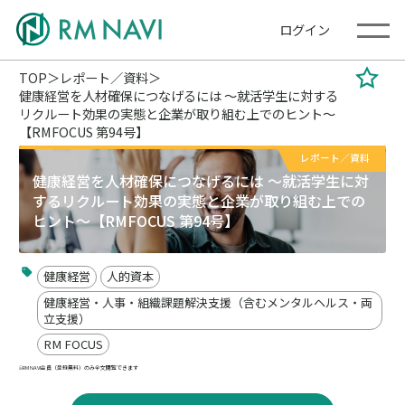
ログイン
TOP
レポート／資料
健康経営を人材確保につなげるには ～就活学生に対する
リクルート効果の実態と企業が取り組む上でのヒント～
【RMFOCUS 第94号】
レポート／資料
健康経営を人材確保につなげるには ～就活学生に対
するリクルート効果の実態と企業が取り組む上での
ヒント～【RMFOCUS 第94号】
健康経営
人的資本
健康経営・人事・組織課題解決支援（含むメンタルヘルス・両
立支援）
RM FOCUS
RM NAVI会員（登録無料）のみ全文閲覧できます