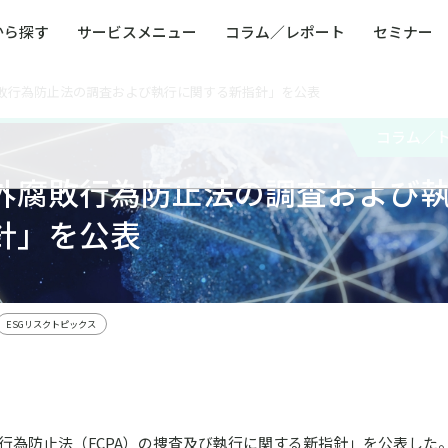
から探す
サービスメニュー
コラム／レポート
セミナー
敗行為防止法の調査および執行に関する新指針」を公表
ュー
ト
防災・減災・防犯（火災・爆発・落雷・台風・
コンサルタント略歴
コラム／トピックス
リスクマネジメント用語集
業界別支援事例
レポート／資料
発行書籍一覧
BCP／
Q
洪水・積雪・地震・盗難）
運営会社
コラム／
健康経営・人事・組織課題解決支援（含むメン
モビリテ
タルヘルス・両立支援）
外腐敗行為防止法の調査および
人権・人的資本課題解決支援
安全文化
童福祉等
全社的リスク管理（ERM）
危機管理
針」を公表
コンプライアンス・内部統制
海外
ESGリスクトピックス
敗行為防止法（FCPA）の捜査及び執行に関する新指針」を公表した。