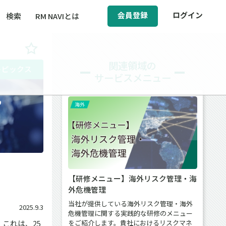
会員登録
ログイン
検索
RM NAVIとは
BCM（事業継続マネジメント）
関連領域の
トピックス
サービスメニュー
ィ（運輸安全・次世代モビリティ）
執
醸成／労働安全衛生
【研修メニュー】海外リスク管理・海
外危機管理
当社が提供している海外リスク管理・海外
2025.9.3
危機管理に関する実践的な研修のメニュー
をご紹介します。貴社におけるリスクマネ
これは、25