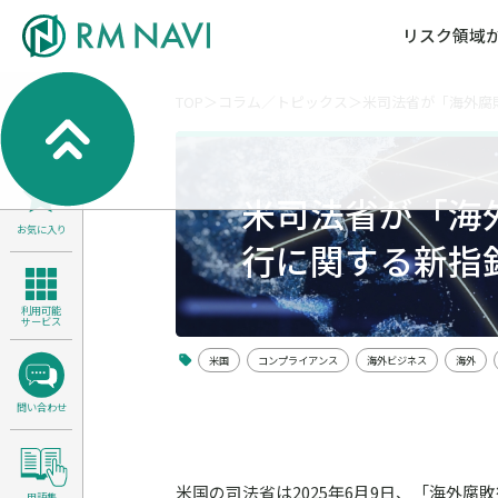
リスク領域
TOP
コラム／トピックス
米司法省が「海外腐
気候変動・自然資本課題解決支援
各種サービスメニ
セミナー／イベン
RM NAVIとは
検索
よくある質問／FA
RM FOCUS
サイバーリスク／情報セキュリティ
米司法省が「海
サステナビリティ経営支援
お気に入り
医療／介護／障害福祉／子ども・児
行に関する新指
製品安全・食品安全
利用可能
サービス
米国
コンプライアンス
海外ビジネス
海外
問い合わせ
米国の司法省は2025年6月9日、「海外腐
用語集