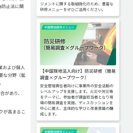
ジメントに関する取組強化のため、豊富な
為防止法に関
研修メニューをぜひご活用ください。
業および個人
【中国現地法人向け】防災研修（簡易
要な分野（鉱
調査×グループワーク）
。
安全管理責任者向けに事業所の安全活動の
レベルアップを支援します。火災や労災等
場合があり、
をテーマに、参加者が調査担当者となり現
場の簡易調査を実施。ディスカッションを
中心に据え、主体的な学びと改善意識の醸
クが高まるこ
成します。