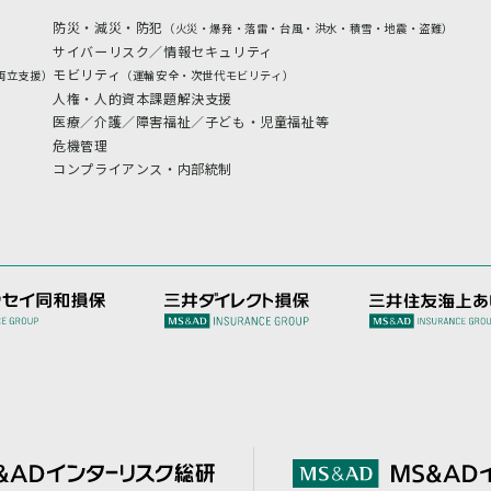
防災・減災・防犯
（火災・爆発・落雷・台風・洪水・積雪・地震・盗難）
サイバーリスク／情報セキュリティ
モビリティ
両立支援）
（運輸安全・次世代モビリティ）
人権・人的資本課題解決支援
医療／介護／障害福祉／子ども・児童福祉等
危機管理
コンプライアンス・内部統制