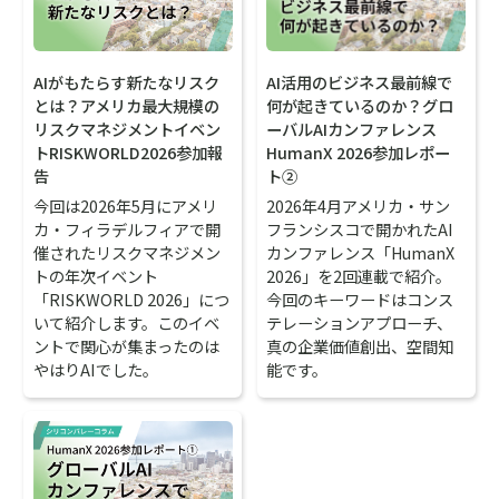
AIがもたらす新たなリスク
AI活用のビジネス最前線で
とは？アメリカ最大規模の
何が起きているのか？グロ
リスクマネジメントイベン
ーバルAIカンファレンス
トRISKWORLD2026参加報
HumanX 2026参加レポー
告
ト②
今回は2026年5月にアメリ
2026年4月アメリカ・サン
カ・フィラデルフィアで開
フランシスコで開かれたAI
催されたリスクマネジメン
カンファレンス「HumanX
トの年次イベント
2026」を2回連載で紹介。
「RISKWORLD 2026」につ
今回のキーワードはコンス
いて紹介します。このイベ
テレーションアプローチ、
ントで関心が集まったのは
真の企業価値創出、空間知
やはりAIでした。
能です。