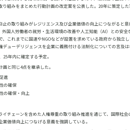
取り組みをまとめた行動計画の改定案を公表した。20年に策定した
抑止の取り組みがレジリエンス及び企業価値の向上につながると意
、外国人労働者の就労・生活環境の改善や人工知能（AI）との安全
で、これまでに国連やNGOなどが設置を求めている政府から独立し
権デューデリジェンスを企業に義務付ける法制化についての言及は
、25年内に確定する予定。
計画と同じ4点を継承した。
促進
性の確保
性の確保・向上
ライチェーンを含めた人権尊重の取り組み推進を通じて、国際社会
企業価値向上につなげる意義を強調している。