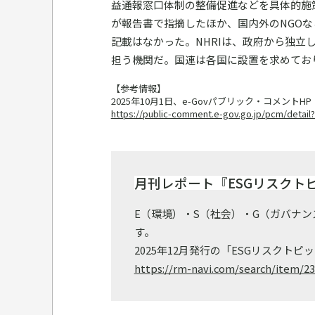
益通報窓口体制の整備促進などを具体的施
が報告書で指摘したほか、国内外のNGOな
記載はなかった。NHRIは、政府から独
担う機関だ。国連は各国に設置を求めており
【参考情報】
2025年10月1日、e-Govパブリック・コメントHP
https://public-comment.e-gov.go.jp/pcm/det
月刊レポート『ESGリスクト
E（環境）・S（社会）・G（ガバナ
す。
2025年12月発行の「ESGリスクトピ
https://rm-navi.com/search/item/2