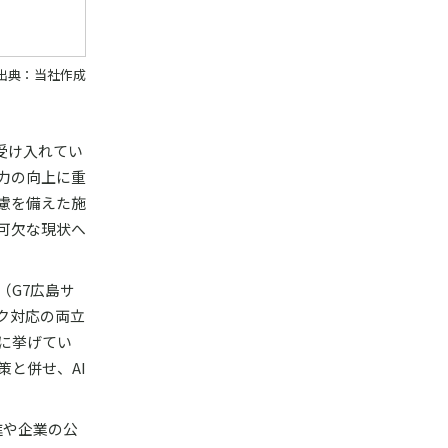
出典：当社作成
受け入れてい
力の向上に重
慮を備えた施
可欠な現状へ
（G7広島サ
ク対応の両立
に挙げてい
と併せ、AI
進や企業の公