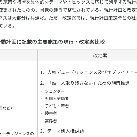
る施策や措置を具体的なテーマやトピックスに応じて列挙する現行
変更されたものの、同様の趣旨で整理されている。現行計画と改定
クスは大部分は共通だ。ただ、改定案では、現行計画策定時との社
ている。
行動計画に記載の主要施策の現行・改定案比較
改定案
1．人権デューデリジェンス及びサプライチェ
2．「誰一人取り残さない」ための施策推進
ジェンダー
外国人労働者
子ども・若者
認など）
障害者
高齢者
3．テーマ別人権課題
ューデリジェンスの