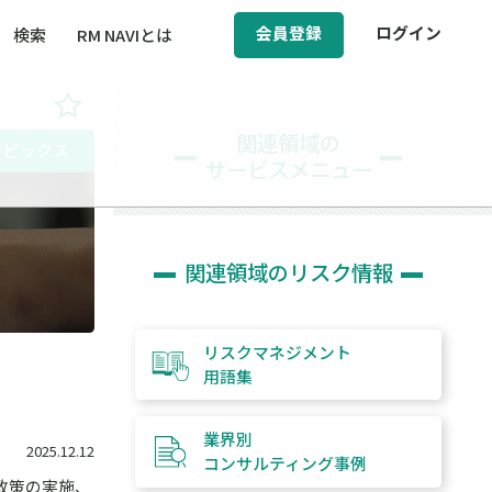
会員登録
ログイン
検索
RM NAVIとは
BCM（事業継続マネジメント）
関連領域の
トピックス
サービスメニュー
ィ（運輸安全・次世代モビリティ）
、
醸成／労働安全衛生
関連領域のリスク情報
リスクマネジメント
用語集
業界別
2025.12.12
コンサルティング
事例
政策の実施、