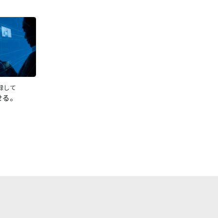
録して
せる。