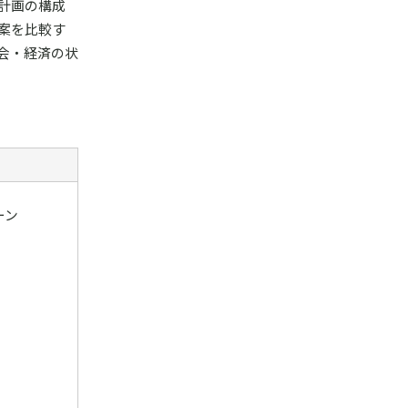
計画の構成
案を比較す
会・経済の状
ーン