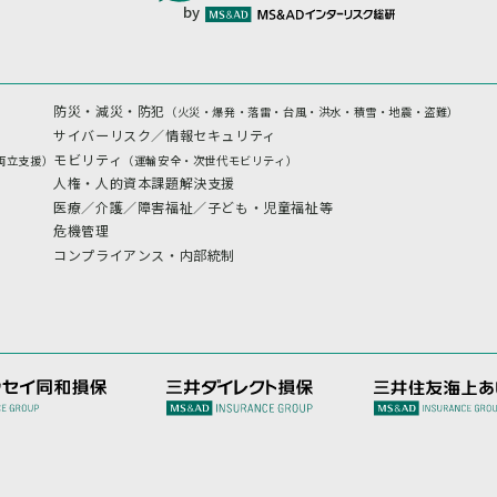
by
防災・減災・防犯
（火災・爆発・落雷・台風・洪水・積雪・地震・盗難）
サイバーリスク／情報セキュリティ
モビリティ
両立支援）
（運輸安全・次世代モビリティ）
人権・人的資本課題解決支援
医療／介護／障害福祉／子ども・児童福祉等
危機管理
コンプライアンス・内部統制