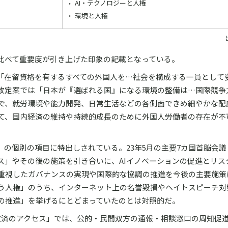
AI・テクノロジーと人権
環境と人権
と比べて重要度が引き上げた印象の記載となっている。
「在留資格を有するすべての外国人を…社会を構成する一員として
改定案では「日本が『選ばれる国』になる環境の整備は…国際競争
で、就労環境や能力開発、日常生活などの各側面できめ細やかな配
て、国内経済の維持や持続的成長のために外国人労働者の存在が不
」の個別の項目に特出しされている。23年5月の主要7カ国首脳会議
ス」やその後の施策を引き合いに、AIイノベーションの促進とリス
重視したガバナンスの実現や国際的な協調の推進を今後の主要施策
う人権」のうち、インターネット上の名誉毀損やヘイトスピーチ対策
の推進」を挙げるにとどまっていたのとは対照的だ。
救済のアクセス」では、公的・民間双方の通報・相談窓口の周知促