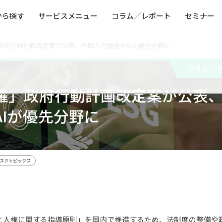
から探す
サービスメニュー
コラム／レポート
セミナー
政府行動計画改定案が公表、外国人労働者やAIが優先分野に
ュー
ト
防災・減災・防犯（火災・爆発・落雷・台風・
コンサルタント略歴
コラム／トピックス
リスクマネジメント用語集
業界別支援事例
レポート／資料
発行書籍一覧
BCP／
Q
洪水・積雪・地震・盗難）
運営会社
コラム／
健康経営・人事・組織課題解決支援（含むメン
モビリテ
タルヘルス・両立支援）
権」政府行動計画改定案が公表
人権・人的資本課題解決支援
安全文化
童福祉等
全社的リスク管理（ERM）
危機管理
Iが優先分野に
コンプライアンス・内部統制
海外
リスクトピックス
ネスと人権に関する指導原則」を国内で推進するため、法制度の整備や