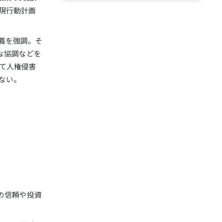
現行動計画
義を強調。そ
な協調などを
て人権侵害
ない。
の信頼や投資