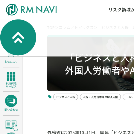
リスク領域
TOP
コラム／トピックス
「ビジネスと人権」
気候変動・自然資本課題解決支援
各種サービスメニ
セミナー／イベン
RM NAVIとは
検索
よくある質問／FA
RM FOCUS
サイバーリスク／情報セキュリティ
「ビジネスと人
サステナビリティ経営支援
お気に入り
医療／介護／障害福祉／子ども・児
外国人労働者やA
製品安全・食品安全
利用可能
サービス
ビジネスと人権
人権・人的資本課題解決支援
ESG
問い合わせ
外務省は2025年10月1日、国連「ビジ
用語集