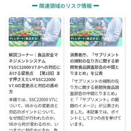
関連領域のリスク情報
解説コーナー｜食品安全マ
消費者庁、「サプリメント
ネジメントシステム
の規制の在り方に関する新
FSSC22000 V7.0への対応に
開発食品調査部会の中間と
おける留意点 【第1回】ま
りまとめ」を公表
ず押さえたいFSSC22000
「サプリメントの規制の在
V7.0の変更点と対応の進め
り方に関する新開発食品調
方
査部会の中間とりまとめ」
本稿では、SSC22000 V7に
と「「サプリメント」の範
ついて、V6からの変更点と
囲のイメージ」が公表され
対応のポイントについて、
ました。本記事では、ポイ
なぜ改訂が行われたのか、
ントとして3つの点を挙げて
V6から何が変わるのか、い
います。
つまでに対応すべきか、負