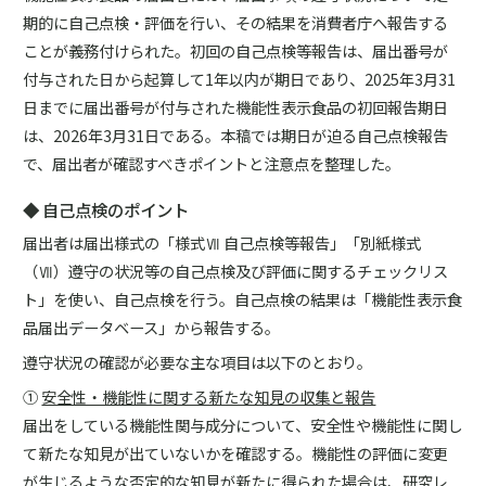
期的に自己点検・評価を行い、その結果を消費者庁へ報告する
ことが義務付けられた。初回の自己点検等報告は、届出番号が
付与された日から起算して1年以内が期日であり、2025年3月31
日までに届出番号が付与された機能性表示食品の初回報告期日
は、2026年3月31日である。本稿では期日が迫る自己点検報告
で、届出者が確認すべきポイントと注意点を整理した。
◆ 自己点検のポイント
届出者は届出様式の「様式Ⅶ 自己点検等報告」「別紙様式
（Ⅶ）遵守の状況等の自己点検及び評価に関するチェックリス
ト」を使い、自己点検を行う。自己点検の結果は「機能性表示食
品届出データベース」から報告する。
遵守状況の確認が必要な主な項目は以下のとおり。
①
安全性・機能性に関する新たな知見の収集と報告
届出をしている機能性関与成分について、安全性や機能性に関し
て新たな知見が出ていないかを確認する。機能性の評価に変更
が生じるような否定的な知見が新たに得られた場合は、研究レ