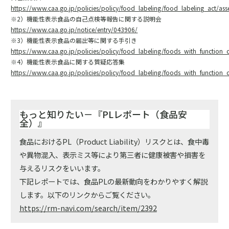
https://www.caa.go.jp/policies/policy/food_labeling/food_labeling_act/
※2）機能性表示食品の自己点検等報告に関する説明会
https://www.caa.go.jp/notice/entry/043906/
※3）機能性表示食品の届出等に関する手引き
https://www.caa.go.jp/policies/policy/food_labeling/foods_with_function
※4）機能性表示食品に関する質疑応答集
https://www.caa.go.jp/policies/policy/food_labeling/foods_with_function
もっと知りたい－『PLレポート（食品安
全）』
食品におけるPL（Product Liability）リスクとは、食中毒
や異物混入、表示ミス等により第三者に健康被害や損害を
与えるリスクをいいます。
下記レポートでは、食品PLの最新動向をわかりやすく解説
します。以下のリンクからご覧ください。
https://rm-navi.com/search/item/2392