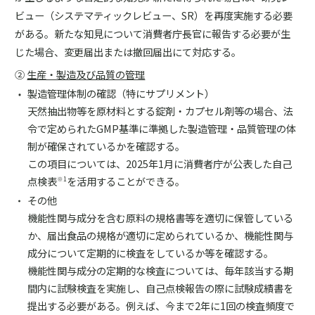
ビュー（システマティックレビュー、SR）を再度実施する必要
がある。新たな知見について消費者庁長官に報告する必要が生
じた場合、変更届出または撤回届出にて対応する。
②
生産・製造及び品質の管理
製造管理体制の確認（特にサプリメント）
天然抽出物等を原材料とする錠剤・カプセル剤等の場合、法
令で定められたGMP基準に準拠した製造管理・品質管理の体
制が確保されているかを確認する。
この項目については、2025年1月に消費者庁が公表した自己
点検表
を活用することができる。
※1
その他
機能性関与成分を含む原料の規格書等を適切に保管している
か、届出食品の規格が適切に定められているか、機能性関与
成分について定期的に検査をしているか等を確認する。
機能性関与成分の定期的な検査については、毎年該当する期
間内に試験検査を実施し、自己点検報告の際に試験成績書を
提出する必要がある。例えば、今まで2年に1回の検査頻度で