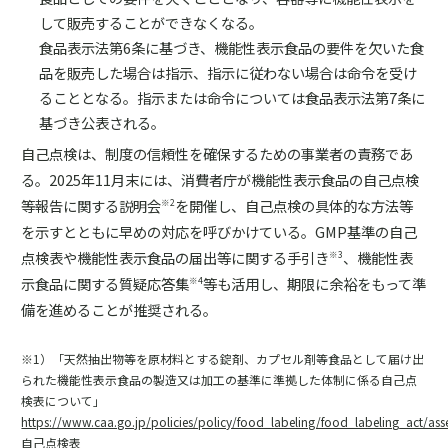
して販売することができなくなる。
食品表示法第6条に基づき、機能性表示食品の要件を欠いた食
品を販売した場合は指示、指示に従わない場合は命令を受け
ることとなる。指示または命令については食品表示法第7条に
基づき公表される。
自己点検は、制度の信頼性を確保するための事業者の責務であ
る。2025年11月末には、消費者庁が機能性表示食品の自己点検
等報告に関する説明会
を開催し、自己点検の具体的な方法等
※2
を示すとともに早めの対応を呼びかけている。GMP基準の自己
点検表や機能性表示食品の届出等に関する手引き
、機能性表
※3
示食品に関する質疑応答集
等も活用し、期限に余裕をもって準
※4
備を進めることが推奨される。
※1）「天然抽出物等を原材料とする錠剤、カプセル剤等食品として届け出
られた機能性表示食品の製造又は加工の基準に準拠した体制に係る自己点
検表について」
https://www.caa.go.jp/policies/policy/food_labeling/food_labeling_act/a
自己点検表