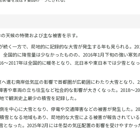
季の天候の特徴および主な被害を示す。
続く一方で、局地的に記録的な大雪が発生する年も見られる。2015
全国的に降雪量は少なかったものの、2016年1月下旬の強い寒気
16～2017年は全国的に暖冬となり、北日本や東日本では少雪とな
ら東へ進む南岸低気圧の影響で首都圏が広範囲にわたり大雪となり、
害や車両の立ち往生など社会的な影響が大きくなった。2018～20
、各地で観測史上最少の積雪を記録した。
海側を中心に大雪となり、停電や交通障害などの被害が発生した。2021
多い積雪となる地域もあり、局地的な大雪による被害が報告されている。
少雪となった。2025年2月には冬型の気圧配置の影響を受けやすかっ