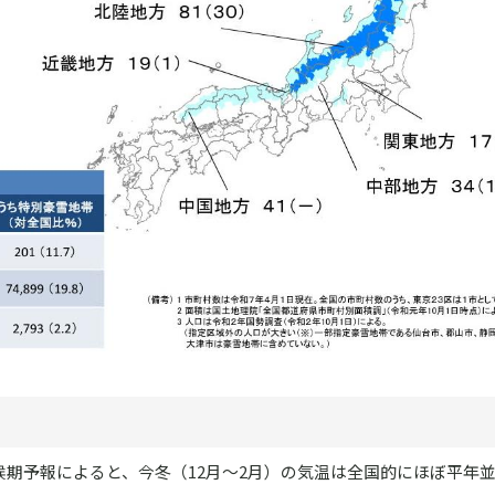
寒候期予報によると、今冬（12月～2月）の気温は全国的にほぼ平年