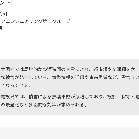
ント］
会社
スクエンジニアリング第二グループ
朗
日本国内では局地的かつ短時間の大雪により、都市部や交通網を含
刻な被害が発生している。気象情報の活用や事前準備など、雪害リ
要となっている。
発電設備では、積雪による損壊事故が急増しており、設計・保守・
業の最適化など多面的な対策が求められる。