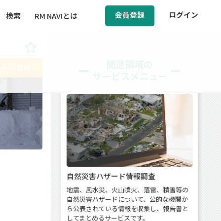
会員登録
ログイン
検索
RM NAVIとは
BCM（事業継続マネジメント）
関連領域の
ート／資料
サービスメニュー
ィ（運輸安全・次世代モビリティ）
醸成／労働安全衛生
自然災害ハザード情報調査
地震、風水災、火山噴火、落雷、積雪等の
自然災害ハザードについて、公的な機関か
ら公表されている情報を収集し、報告書と
してまとめるサービスです。