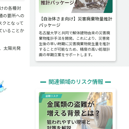
けの各種対
通の要所への
【自治体さま向け】災害廃棄物量推計
スクとなって
パッケージ
ていることか
名古屋大学と共同で解体建物由来の災害廃
棄物推計手法を開発。これにより、災害発
生後の早い時期に災害廃棄物発生量を推計
、太陽光発
することが可能なため、精度の高い処理計
画の早期立案をサポートします。
関連領域のリスク情報