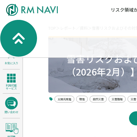
リスク領域
TOP
レポート／資料
雪害リスクおよびその対策
気候変動・自然資本課題解決支援
各種サービスメニ
セミナー／イベン
RM NAVIとは
検索
よくある質問／FA
RM FOCUS
サイバーリスク／情報セキュリティ
雪害リスクおよ
サステナビリティ経営支援
お気に入り
医療／介護／障害福祉／子ども・児
（2026年2月）
製品安全・食品安全
利用可能
サービス
太陽光発電
積雪
自然災害
災害情報
災害
問い合わせ
用語集