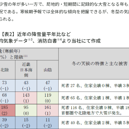
暖冬や少雪の年が多い一方で、局地的・短期間に記録的な大雪となる年
況である。寒候期予報では全体的な傾向を把握できるが、冬型の気
られる。
【表2】近年の降雪量平年比など
均気象データ
、消防白書
より当社にて作成
※3
※4