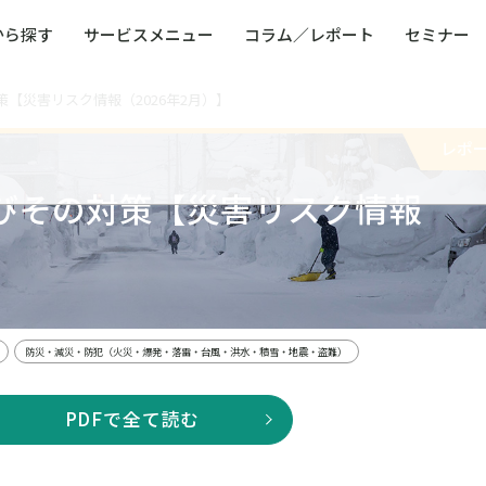
から探す
サービスメニュー
コラム／レポート
セミナー
【災害リスク情報（2026年2月）】
ュー
ト
防災・減災・防犯（火災・爆発・落雷・台風・
コンサルタント略歴
コラム／トピックス
リスクマネジメント用語集
業界別支援事例
レポート／資料
発行書籍一覧
BCP／
Q
洪水・積雪・地震・盗難）
運営会社
レポ
健康経営・人事・組織課題解決支援（含むメン
モビリテ
タルヘルス・両立支援）
びその対策【災害リスク情報
人権・人的資本課題解決支援
安全文化
童福祉等
全社的リスク管理（ERM）
危機管理
】
コンプライアンス・内部統制
海外
防災・減災・防犯（火災・爆発・落雷・台風・洪水・積雪・地震・盗難）
PDFで全て読む