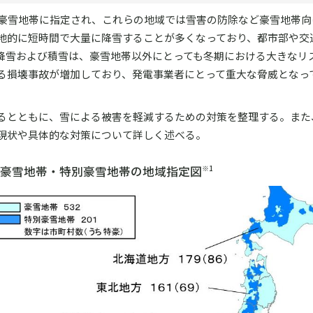
り豪雪地帯に指定され、これらの地域では雪害の防除など豪雪地帯向
地的に短時間で大量に降雪することが多くなっており、都市部や交
降雪および積雪は、豪雪地帯以外にとっても冬期における大きなリ
る損壊事故が増加しており、発電事業者にとって重大な脅威となっ
るとともに、雪による被害を軽減するための対策を整理する。また
現状や具体的な対策について詳しく述べる。
】豪雪地帯・特別豪雪地帯の地域指定図
※1