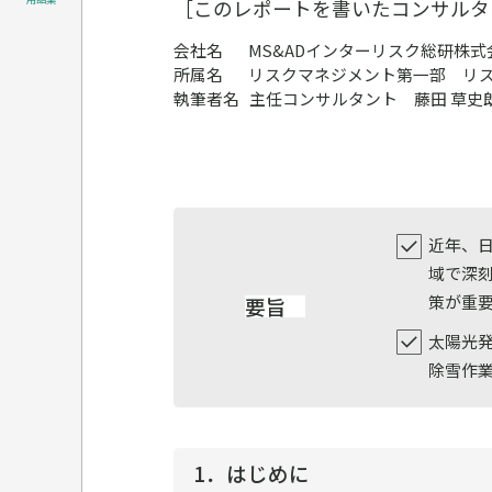
［このレポートを書いたコンサルタ
会社名
MS&ADインターリスク総研株式
所属名
リスクマネジメント第一部
リ
執筆者名
主任コンサルタント 藤田 草史
近年、
域で深
策が重
要旨
太陽光
除雪作
1．はじめに