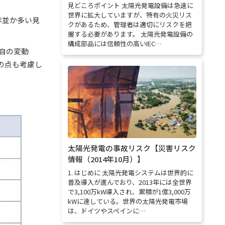
見どころポイント 太陽光発電設備は急速に
世界に拡大していますが、特有の火災リス
年並か多い見
クがあるため、管理者は適切にリスクを把
握する必要があります。 太陽光発電設備の
構成部品には信頼性の高いIEC…
自の変動
の点も考慮し
太陽光発電の事故リスク【災害リスク
情報（2014年10月）】
1. はじめに 太陽光発電システムは世界的に
普及導入が進んでおり、2013年には全世界
で3,100万kW導入され、累積が1億3,000万
kWに達している。世界の太陽光発電市場
は、ドイツやスペインに…