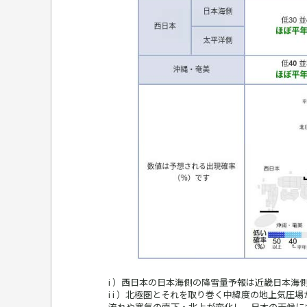
i ）西日本の日本海側の降雪量予報は近畿日本海
i i ）北極圏とそれを取り巻く中緯度の地上気
流れや寒気の南下・北上が変化し、日本の天候に