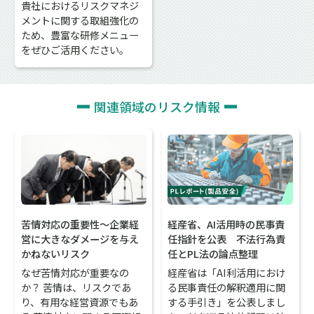
貴社におけるリスクマネジ
メントに関する取組強化の
ため、豊富な研修メニュー
をぜひご活用ください。
関連領域のリスク情報
経産省、AI活用時の民事責
苦情対応の重要性～企業経
任指針を公表 不法行為責
営に大きなダメージを与え
任とPL法の論点整理
かねないリスク
経産省は「AI利活用におけ
なぜ苦情対応が重要なの
る民事責任の解釈適用に関
か？ 苦情は、リスクであ
する手引き」を公表しまし
り、有用な経営資源でもあ