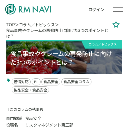
ログイン
TOP
コラム／トピックス
食品事故やクレームの再発防止に向けた3つのポイントと
は？
コラム／トピックス
食品事故やクレームの再発防止に向け
た3つのポイントとは？
苦情対応
PL
食品安全
食品安全コラム
製品安全・食品安全
［このコラムの執筆者］
専門領域
食品安全
役職名
リスクマネジメント第三部