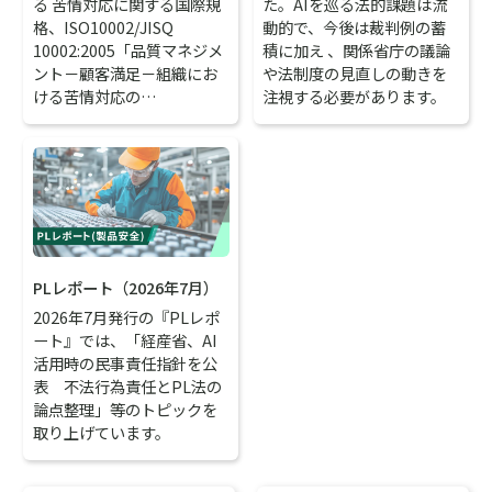
た。AIを巡る法的課題は流
る 苦情対応に関する国際規
動的で、今後は裁判例の蓄
格、ISO10002/JISQ
積に加え 、関係省庁の議論
10002:2005「品質マネジメ
や法制度の見直しの動きを
ント－顧客満足－組織にお
注視する必要があります。
ける苦情対応の…
PLレポート（2026年7月）
2026年7月発行の『PLレポ
ート』では、「経産省、AI
活用時の民事責任指針を公
表 不法行為責任とPL法の
論点整理」等のトピックを
取り上げています。