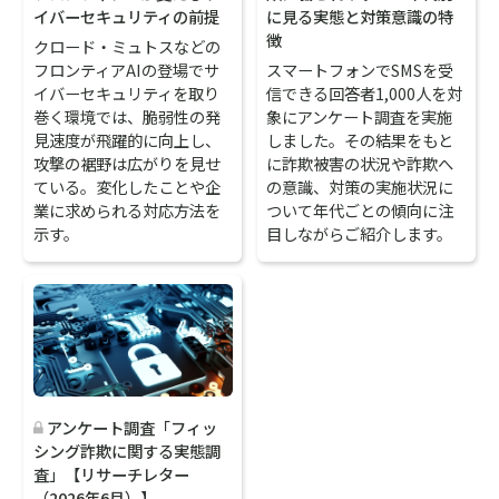
イバーセキュリティの前提
に見る実態と対策意識の特
徴
クロード・ミュトスなどの
フロンティアAIの登場でサ
スマートフォンでSMSを受
イバーセキュリティを取り
信できる回答者1,000人を対
巻く環境では、脆弱性の発
象にアンケート調査を実施
見速度が飛躍的に向上し、
しました。その結果をもと
攻撃の裾野は広がりを見せ
に詐欺被害の状況や詐欺へ
ている。変化したことや企
の意識、対策の実施状況に
業に求められる対応方法を
ついて年代ごとの傾向に注
示す。
目しながらご紹介します。
アンケート調査「フィッ
シング詐欺に関する実態調
査」【リサーチレター
（2026年6月）】