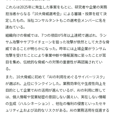
これらは2025年に発生した事案をもとに、研究者や企業の実務
担当者からなる「10大脅威選考会」による審議・投票を経て決
定したもの。当社コンサルタントもこの選考会メンバーに名を
連ねている。
組織向けの脅威では、7つの項目が5年以上連続で選ばれ、ラン
サム攻撃やサプライチェーンを狙った攻撃が依然として大きな脅
威であることが明らかになった。昨年には上場企業がランサム
攻撃を受けたことにより事業中断や情報漏洩に至ったことが耳
目を集め、伝統的な脅威への対策の重要性が再認識されてい
る。
また、10大脅威に初めて「AIの利用をめぐるサイバーリスク」
が選ばれ、上位にランクインした。業務効率化や生産性向上を
目的として企業でAIの活用が進んでいるが、AIの利用に際して
は、個人情報や営業秘密の意図しない漏えい、実在しない情報
の生成（ハルシネーション）、他社の権利の侵害といったセキ
ュリティ上および法的なリスクがある。AIの業務活用を促進する