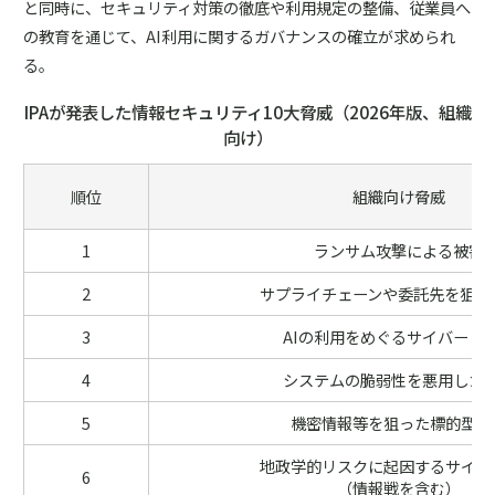
と同時に、セキュリティ対策の徹底や利用規定の整備、従業員へ
の教育を通じて、AI利用に関するガバナンスの確立が求められ
る。
IPAが発表した情報セキュリティ10大脅威（2026年版、組織
向け）
順位
組織向け脅威
1
ランサム攻撃による被害
2
サプライチェーンや委託先を狙っ
3
AIの利用をめぐるサイバーリ
4
システムの脆弱性を悪用した
5
機密情報等を狙った標的型攻
地政学的リスクに起因するサイバ
6
（情報戦を含む）