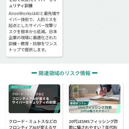
ュリティ訓練
AironWorksはAIと最先端サ
イバー技術で、人的ミスを
起点としたサイバー攻撃リ
スクを根本から低減。日本
企業の現場に最適化された
訓練・教育・防御をワンス
トップで提供します。
関連領域のリスク情報
クロード・ミュトスなどの
20代はSMSフィッシング詐
フロンティアAIが変えるサ
欺に騙されやすい？年代別