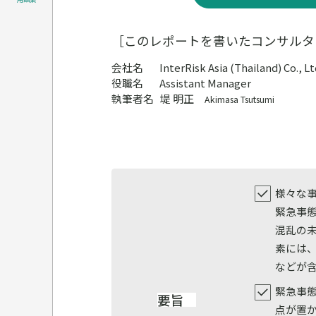
［このレポートを書いたコンサルタ
会社名
InterRisk Asia (Thailand) Co., Lt
役職名
Assistant Manager
執筆者名
堤 明正
Akimasa Tsutsumi
様々な
緊急事
混乱の
素には
などが
緊急事態
要旨
点が置か