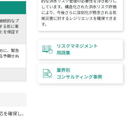
的な洪水リスク管理の必要性を浮き彫りに
しています。構造化された洪水リスク評価
により、今後さらに深刻化が懸念される気
候災害に対するレジリエンスを確保できま
継続的なプ
す。
する前に事
とを保証す
リスクマネジメント
めに、緊急
用語集
る予期せぬ
業界別
コンサルティング
事例
応を確保し、