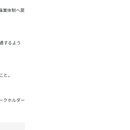
操業体制へ戻
通するよう
こと。
ークホルダー