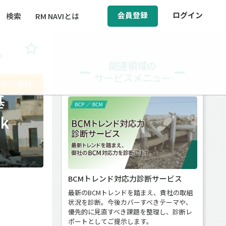
会員登録
ログイン
検索
RM NAVIとは
3
BCM（事業継続マネジメント）
関連領域の
サービスメニュー
ィ（運輸安全・次世代モビリティ）
ート／資料
基
醸成／労働安全衛生
k
BCMトレンド対応力診断サービス
最新のBCMトレンドを踏まえ、貴社の取組
状況を診断。今後カバーすべきテーマや、
優先的に見直すべき課題を整理し、診断レ
ポートとしてご提示します。