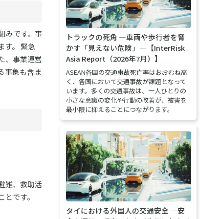
組みです。事
トラックの死角 ―車両や歩行者を脅
す。 緊急
かす「見えない危険」―【InterRisk
Asia Report（2026年7月）】
た、事業運営
る事象も含ま
ASEAN各国の交通事故死亡率はおおむね高
く、各国において交通事故が課題となって
います。多くの交通事故は、一人ひとりの
小さな意識の変化や行動の改善が、被害を
最小限に抑えることにつながります。
避難、救助活
ことです。
タイにおける外国人の交通安全 ―安