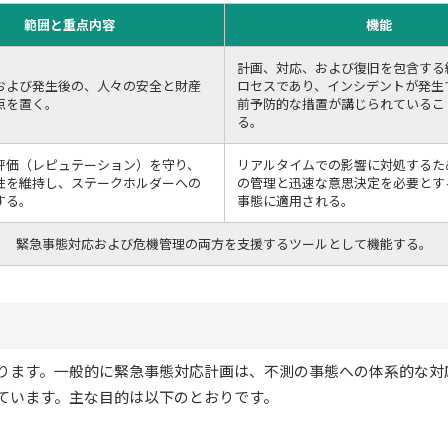
範囲と重点内容
機能
計画、対応、および復旧を包含する
および発生後の、人々の安全と財産
ロセスであり、インシデントが発生
点を置く。
前予防的な措置が講じられているこ
る。
評価（レピュテーション）を守り、
リアルタイムでの影響に対処するた
性を維持し、ステークホルダーへの
の管理と迅速な意思決定を必要とす
する。
事態に適用される。
緊急事態対応および危機管理の両方を支援するツールとして機能する。
ります。一般的に緊急事態対応計画は、不測の事態への体系的な対
ています。主な目的は以下のとおりです。