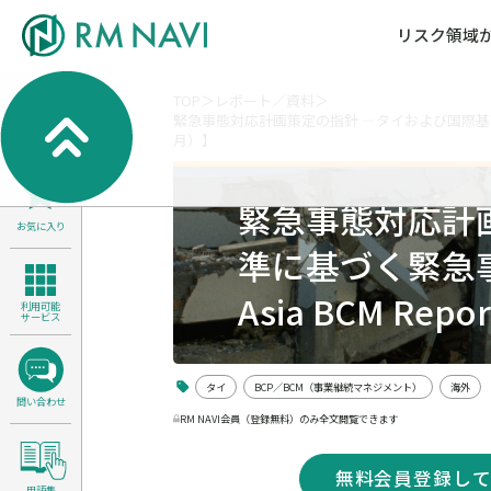
リスク領域
TOP
レポート／資料
緊急事態対応計画策定の指針 ―タイおよび国際基準に基づく
気候変動・自然資本課題解決支援
各種サービスメニ
セミナー／イベン
RM NAVIとは
月）】
検索
よくある質問／FA
RM FOCUS
サイバーリスク／情報セキュリティ
緊急事態対応計
サステナビリティ経営支援
お気に入り
医療／介護／障害福祉／子ども・児
準に基づく緊急事態
製品安全・食品安全
Asia BCM Re
利用可能
サービス
タイ
BCP／BCM（事業継続マネジメント）
海外
問い合わせ
RM NAVI会員（登録無料）のみ全文閲覧できます
無料会員登録し
用語集