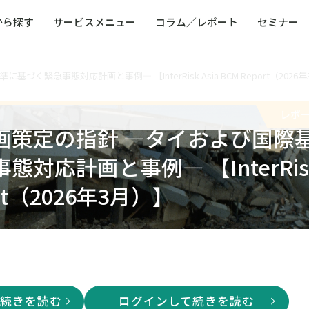
から探す
サービスメニュー
コラム／レポート
セミナー
緊急事態対応計画と事例― 【InterRisk Asia BCM Report（2026年
ュー
ト
防災・減災・防犯（火災・爆発・落雷・台風・
コンサルタント略歴
コラム／トピックス
リスクマネジメント用語集
業界別支援事例
レポート／資料
発行書籍一覧
BCP／
Q
洪水・積雪・地震・盗難）
運営会社
健康経営・人事・組織課題解決支援（含むメン
モビリテ
レポ
タルヘルス・両立支援）
画策定の指針 ―タイおよび国際
人権・人的資本課題解決支援
安全文化
童福祉等
全社的リスク管理（ERM）
危機管理
対応計画と事例― 【InterRis
コンプライアンス・内部統制
海外
port（2026年3月）】
て続きを読む
ログインして続きを読む