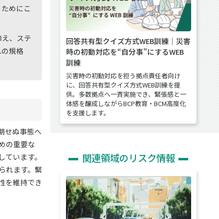
るためにこ
抑え、ステ
回答共有型クイズ方式WEB訓練｜災害
れの規格
時の初動対応を“自分事”にするWEB
訓練
災害時の初動対応を担う拠点責任者向け
に、回答共有型クイズ方式WEB訓練を提
供。多数拠点へ一斉実施でき、緊張感と一
体感を醸成しながらBCP教育・BCM高度化
を支援します。
期せぬ事態へ
めの重要な
関連領域のリスク情報
しています。
られます。緊
性を維持でき