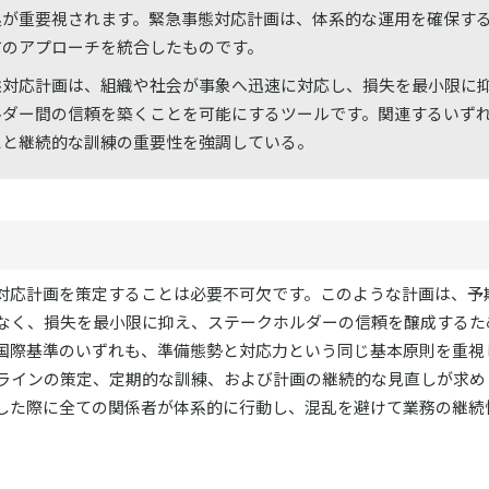
処が重要視されます。緊急事態対応計画は、体系的な運用を確保す
方のアプローチを統合したものです。
態対応計画は、組織や社会が事象へ迅速に対応し、損失を最小限に
ルダー間の信頼を築くことを可能にするツールです。関連するいず
えと継続的な訓練の重要性を強調している。
対応計画を策定することは必要不可欠です。このような計画は、予
なく、損失を最小限に抑え、ステークホルダーの信頼を醸成するた
国際基準のいずれも、準備態勢と対応力という同じ基本原則を重視
ラインの策定、定期的な訓練、および計画の継続的な見直しが求め
した際に全ての関係者が体系的に行動し、混乱を避けて業務の継続