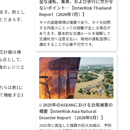
全な運転、乗車、および歩行に欠かせ
ないポイント―【InterRisk Thailand
ます。例とし
Report（2026年7月）】
とどまらず、
タイの道路環境は複雑であり、タイを訪問
する外国人にとっては困難が生じる場合が
あります。基本的な交通ルールを理解して
交通状況へ注意を払い、現地の運転習慣に
適応することが必要不可欠です。
応計画は機
な点として、
織のレジリエ
れらは表1に
て機能する3
2025年のASEANにおける台風被害の
概要【InterRisk Asia Natural
Disaster Report （2026年5月）】
2025年に発生した複数の巨大台風は、予防