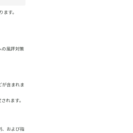
あります。
への風評対策
どが含まれま
定されます。
割、および指