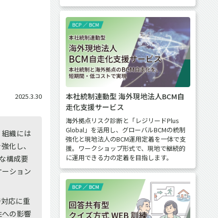
本社統制連動型 海外現地法人BCM自
2025.3.30
走化支援サービス
海外拠点リスク診断と「レジリードPlus
Global」を活用し、グローバルBCMの統制
、組織には
強化と現地法人のBCM運用定着を一体で支
を強化し、
援。ワークショップ形式で、現地で継続的
に運用できる力の定着を目指します。
主な構成要
ケーション
即時対応に重
定性への影響