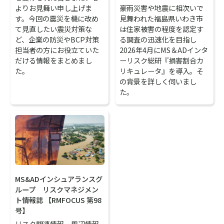
よりお見舞い申し上げま
豪雨災害や地震に相次いで
す。今回の震災を機に改め
見舞われた福島県いわき市
て見直したい震災対策な
は住家被害の程度を認定す
ど、企業の防災やBCP対策
る調査の迅速化を目指し
担当者の方にお役立ていた
2026年4月にMS＆ADインタ
だける情報をまとめまし
ーリスク総研『損害割合カ
た。
リキュレータ』を導入。そ
の背景を詳しく伺いまし
た。
MS&ADインシュアランスグ
ループ リスクマネジメン
ト情報誌 【RMFOCUS 第98
号】
リスク関連情報、周辺情報