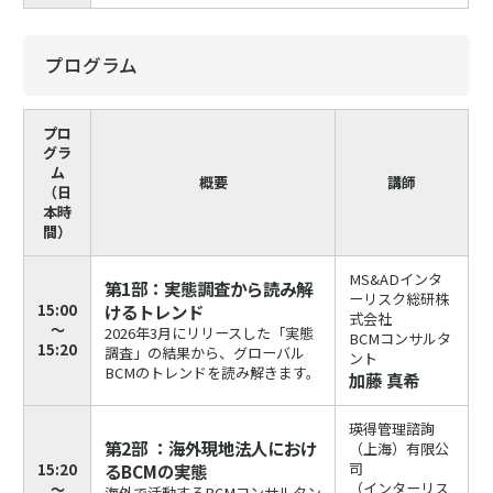
プログラム
プロ
グラ
ム
概要
講師
（日
本時
間）
MS&ADインタ
第1部：実態調査から読み解
ーリスク総研株
15:00
けるトレンド
式会社
～
2026年3月にリリースした「実態
BCMコンサルタ
15:20
調査」の結果から、グローバル
ント
BCMのトレンドを読み解きます。
加藤 真希
瑛得管理諮詢
第2部 ：海外現地法人におけ
（上海）有限公
司
15:20
るBCMの実態
（インターリス
～
海外で活動するBCMコンサルタン