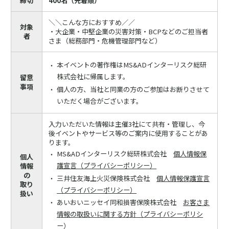
締切
400名（先着順）
＼＼こんな方におすすめ／／
対象
・大企業・中堅企業の災害対策・BCPなどのご担当者
者
さま（総務部門・危機管理部門など）
本イベントの著作権はMS&ADインターリスク総研
株式会社に帰属します。
留意
事項
個人の方、当社と同業の方のご参加はお断りさせて
いただく場合がございます。
入力いただいた情報は主催3社にて共有・管理し、今
後イベントやサービス等のご案内に使用することがあ
ります。
MS&ADインターリスク総研株式会社
個人情報保
個人
護宣言（プライバシーポリシー）
情報
の
三井住友海上火災保険株式会社
個人情報保護宣言
取り
（プライバシーポリシー）
扱い
あいおいニッセイ同和損害保険株式会社
お客さま
情報の取扱いに関する方針（プライバシーポリシ
ー）