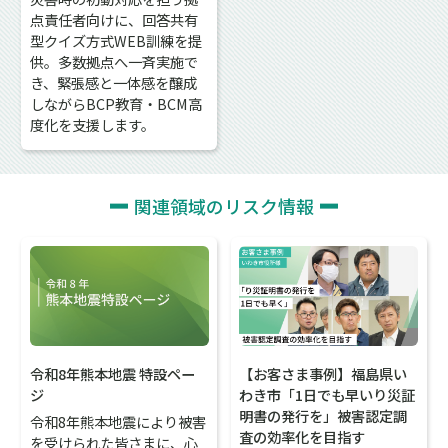
点責任者向けに、回答共有
型クイズ方式WEB訓練を提
供。多数拠点へ一斉実施で
き、緊張感と一体感を醸成
しながらBCP教育・BCM高
度化を支援します。
関連領域のリスク情報
令和8年熊本地震 特設ペー
【お客さま事例】福島県い
ジ
わき市「1日でも早いり災証
明書の発行を」被害認定調
令和8年熊本地震により被害
査の効率化を目指す
を受けられた皆さまに、心