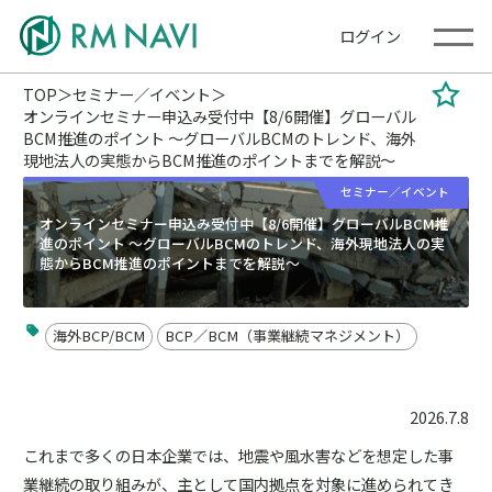
ログイン
TOP
セミナー／イベント
オンラインセミナー申込み受付中【8/6開催】グローバル
BCM推進のポイント ～グローバルBCMのトレンド、海外
現地法人の実態からBCM推進のポイントまでを解説～
セミナー／イベント
オンラインセミナー申込み受付中【8/6開催】グローバルBCM推
進のポイント ～グローバルBCMのトレンド、海外現地法人の実
態からBCM推進のポイントまでを解説～
海外BCP/BCM
BCP／BCM（事業継続マネジメント）
2026.7.8
これまで多くの日本企業では、地震や風水害などを想定した事
業継続の取り組みが、主として国内拠点を対象に進められてき