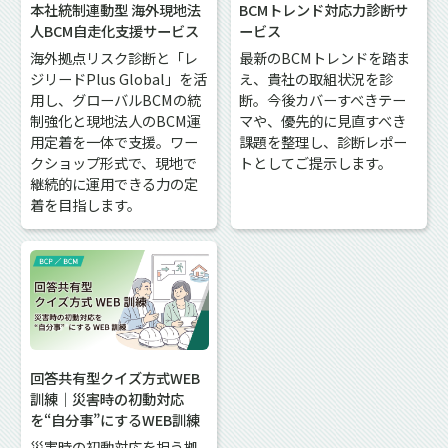
本社統制連動型 海外現地法
BCMトレンド対応力診断サ
人BCM自走化支援サービス
ービス
海外拠点リスク診断と「レ
最新のBCMトレンドを踏ま
ジリードPlus Global」を活
え、貴社の取組状況を診
用し、グローバルBCMの統
断。今後カバーすべきテー
制強化と現地法人のBCM運
マや、優先的に見直すべき
用定着を一体で支援。ワー
課題を整理し、診断レポー
クショップ形式で、現地で
トとしてご提示します。
継続的に運用できる力の定
着を目指します。
回答共有型クイズ方式WEB
訓練｜災害時の初動対応
を“自分事”にするWEB訓練
災害時の初動対応を担う拠