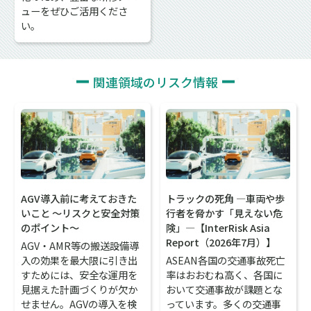
ューをぜひご活用くださ
い。
関連領域のリスク情報
AGV導入前に考えておきた
トラックの死角 ―車両や歩
いこと 〜リスクと安全対策
行者を脅かす「見えない危
のポイント〜
険」―【InterRisk Asia
Report（2026年7月）】
AGV・AMR等の搬送設備導
入の効果を最大限に引き出
ASEAN各国の交通事故死亡
すためには、安全な運用を
率はおおむね高く、各国に
見据えた計画づくりが欠か
おいて交通事故が課題とな
せません。AGVの導入を検
っています。多くの交通事