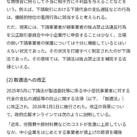
な商慣習に照らして不当に相手方に不利益を与えることなどを
いう。例えば、下請取引における下請代金の支払遅延などの行為
は、優越的地位の濫用行為に該当すると考えられる。
ただ、現実には、下請事業者が親事業者の独占禁止法違反行為
を公正取引委員会や中小企業庁に申告することは少なく、立場
の弱い下請事業者の保護については十分に機能しているとはい
えない状況であった。その状況を打破すべく制定されたのが下請
法であった。その意味では、下請法は独占禁止法を補完する法
律といえる。
(2) 取適法への改正
2025年5月に下請法が製造委託等に係る中小受託事業者に対する
代金の支払の遅延等の防止に関する法律（以下、「取適法」）
に改正され、2026年1月1日に施行された。改正の背景につい
て、政府広報オンラインでは次のように説明している。
「近年、労務費や原材料費などのコストが急激に上昇している
なか、中小企業をはじめとする事業者が賃上げの原資を確保