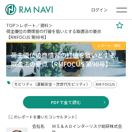
ログイン
TOP
レポート／資料
荷主優位の商慣習の打破を狙いとする取適法の要点
【RMFOCUS 第98号】
レポート／資料
荷主優位の商慣習の打破を狙いとする
取適法の要点【RMFOCUS 第98号】
モビリティ（運輸安全・次世代モビリティ）
RM FOCUS
PDFで全て読む
［このレポートを書いたコンサルタント］
会社名
ＭＳ＆ＡＤインターリスク総研株式会
社