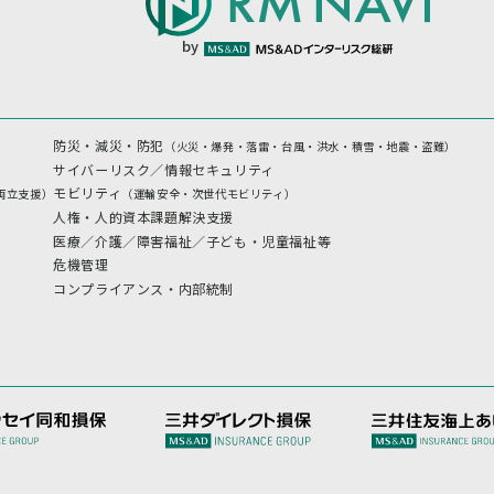
by
防災・減災・防犯
（火災・爆発・落雷・台風・洪水・積雪・地震・盗難）
サイバーリスク／情報セキュリティ
モビリティ
両立支援）
（運輸安全・次世代モビリティ）
人権・人的資本課題解決支援
医療／介護／障害福祉／子ども・児童福祉等
危機管理
コンプライアンス・内部統制