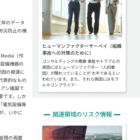
近年のデータ
労災防止の機
ヒューマンファクターサーベイ（組織
事故への対策のために）
edia（作
コンサルティングの概要 事故やトラブルの
や設備機器の
原因にはヒューマンファクター（人的要
要因の根源に
因）が関わっていることが 大半であるとい
われています。また、それら原因にはモラ
代表的なもの
ルやコンプライア…
セアン諸国で
要です。しか
「電気設備等
が、いかに
関連領域のリスク情報
金銭の両面