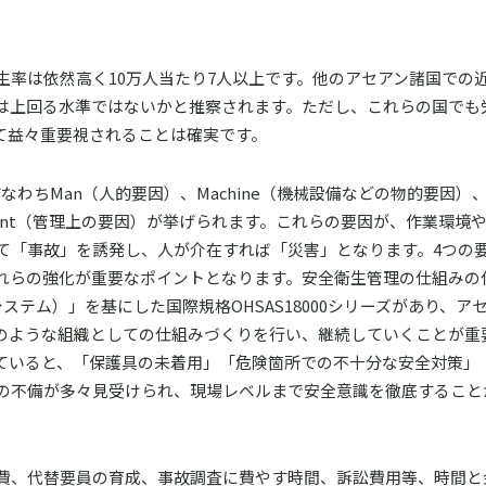
生率は依然高く10万人当たり7人以上です。他のアセアン諸国での
は上回る水準ではないかと推察されます。ただし、これらの国でも
て益々重要視されることは確実です。
わちMan（人的要因）、Machine（機械設備などの物的要因）、M
ment（管理上の要因）が挙げられます。これらの要因が、作業環境
て「事故」を誘発し、人が介在すれば「災害」となります。4つの
れらの強化が重要なポイントとなります。安全衛生管理の仕組みの
ステム）」を基にした国際規格OHSAS18000シリーズがあり、ア
のような組織としての仕組みづくりを行い、継続していくことが重
ていると、「保護具の未着用」「危険箇所での不十分な安全対策」
の不備が多々見受けられ、現場レベルまで安全意識を徹底すること
費、代替要員の育成、事故調査に費やす時間、訴訟費用等、時間と