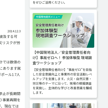
をぜひご活用ください。
2014.12.3
波及する可
災リスクが労
【中国現地法人／安全管理責任者向
け】事故ゼロへ！ 参加体験型 現場調
計では数値の
査ワークショップ
にあります就
【安全管理責任者向け】“事故ゼロ”を目指
ポール1.7人
した安全意識向上と事業所の安全活動レベ
ルアップを支援します。火災・自然災害・
労災等のテーマに沿って、現場の模擬調査
を実施し、主体的な学びと改善意識を醸成
します。
停止が長期間
り事業再開を
が、現在では