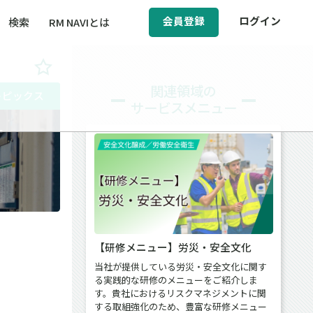
会員登録
ログイン
検索
RM NAVIとは
BCM（事業継続マネジメント）
関連領域の
トピックス
サービスメニュー
ィ（運輸安全・次世代モビリティ）
対
醸成／労働安全衛生
【研修メニュー】労災・安全文化
当社が提供している労災・安全文化に関す
る実践的な研修のメニューをご紹介しま
す。貴社におけるリスクマネジメントに関
する取組強化のため、豊富な研修メニュー