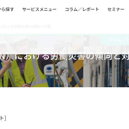
から探す
サービスメニュー
コラム／レポート
セミナー
）における労働災害の傾向と対策
ュー
ト
防災・減災・防犯（火災・爆発・落雷・台風・
コンサルタント略歴
コラム／トピックス
リスクマネジメント用語集
業界別支援事例
レポート／資料
発行書籍一覧
BCP／
Q
洪水・積雪・地震・盗難）
運営会社
コラム／
健康経営・人事・組織課題解決支援（含むメン
モビリテ
タルヘルス・両立支援）
AN）における労働災害の傾向と
人権・人的資本課題解決支援
安全文化
童福祉等
全社的リスク管理（ERM）
危機管理
コンプライアンス・内部統制
海外
ト］