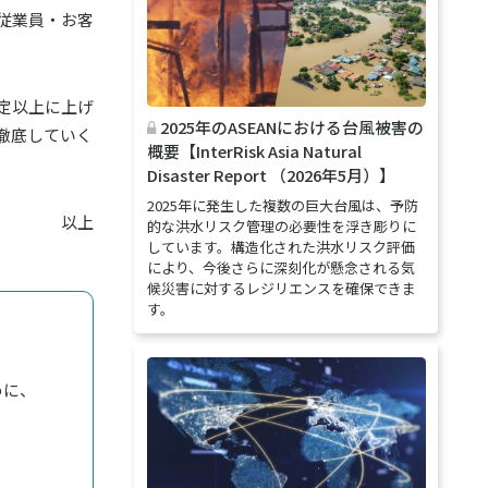
従業員・お客
定以上に上げ
2025年のASEANにおける台風被害の
徹底していく
概要【InterRisk Asia Natural
Disaster Report （2026年5月）】
2025年に発生した複数の巨大台風は、予防
以上
的な洪水リスク管理の必要性を浮き彫りに
しています。構造化された洪水リスク評価
により、今後さらに深刻化が懸念される気
候災害に対するレジリエンスを確保できま
す。
めに、