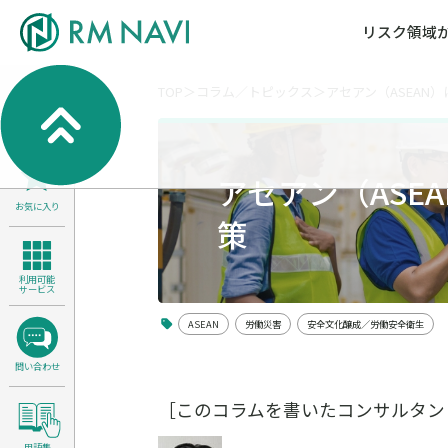
リスク領域
TOP
コラム／トピックス
アセアン（ASEAN
気候変動・自然資本課題解決支援
各種サービスメニ
セミナー／イベン
RM NAVIとは
検索
よくある質問／FA
RM FOCUS
サイバーリスク／情報セキュリティ
アセアン（ASE
サステナビリティ経営支援
お気に入り
医療／介護／障害福祉／子ども・児
策
製品安全・食品安全
利用可能
サービス
ASEAN
労働災害
安全文化醸成／労働安全衛生
問い合わせ
［このコラムを書いたコンサルタン
用語集