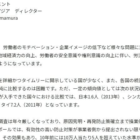
メント
アジア ディレクター
mamura
、労働者のモチベーション・企業イメージの低下など様々な問題に
地域経済力の向上、労働者の安全意識や権利意識の向上に伴い、労
ようになっています。
を詳細かつタイムリーに開示している国が少なく、また、各国の統
純に比較するのは困難です。ただ、一定の傾向値としては次の状況
入手できた国々における比較では、日本1.6人（2013年）、シンガ
、タイ7.2人（2011年）となっています。
調査は年々厳しくなっており、原因究明・再発防止策確立まで操業
ポールでは、有効性の高い防止対策が事業者側から提出されない限
その効果もあり、10年前には10万人当たり5人を超えていた水準