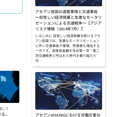
アセアン各国の道路事情と交通事故
～目覚しい経済発展と急激なモータリ
ゼーションによる交通戦争～【アジア
リスク情報（2014年7月）】
1. はじめに 目覚しい経済発展を続けるアセ
アン各国では、急激なモータリゼーション
に伴い交通事故が激増、死傷者も増加する
一方です。高度成長期を含め第一次・第二
次交通戦争と呼ばれた時代を乗り越えた
日…
録して
せる。
アセアン(ASEAN)における労働災害の