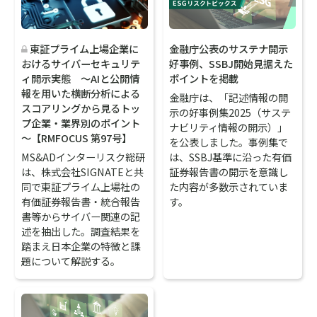
金融庁公表のサステナ開示
東証プライム上場企業に
好事例、SSBJ開始見据えた
おけるサイバーセキュリテ
ポイントを掲載
ィ開示実態 ～AIと公開情
報を用いた横断分析による
金融庁は、「記述情報の開
スコアリングから見るトッ
示の好事例集2025（サステ
プ企業・業界別のポイント
ナビリティ情報の開示）」
～【RMFOCUS 第97号】
を公表しました。事例集で
は、SSBJ基準に沿った有価
MS&ADインターリスク総研
証券報告書の開示を意識し
は、株式会社SIGNATEと共
た内容が多数示されていま
同で東証プライム上場社の
す。
有価証券報告書・統合報告
書等からサイバー関連の記
述を抽出した。調査結果を
踏まえ日本企業の特徴と課
題について解説する。