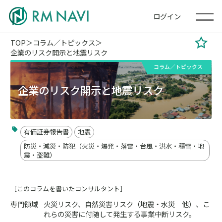
ログイン
TOP
コラム／トピックス
企業のリスク開示と地震リスク
コラム／トピックス
企業のリスク開示と地震リスク
有価証券報告書
地震
防災・減災・防犯（火災・爆発・落雷・台風・洪水・積雪・地
震・盗難）
［このコラムを書いたコンサルタント］
専門領域
火災リスク、自然災害リスク（地震・水災 他）、こ
れらの災害に付随して発生する事業中断リスク。