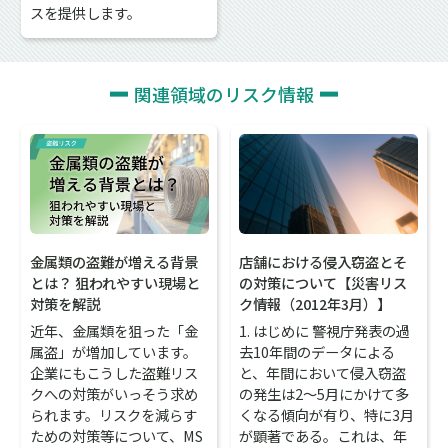
スを提供します。
関連領域のリスク情報
金属類の盗難が増える背景
店舗における侵入窃盗とそ
とは？ 狙われやすい現場と
の対策について【災害リス
対策を解説
ク情報（2012年3月）】
近年、金属類を狙った「金
1. はじめに 警視庁発表の過
属盗」が増加しています。
去10年間のデータによる
企業にもこうした盗難リス
と、年間において侵入窃盗
クへの対策がいっそう求め
の発生は2～5月にかけて多
られます。リスクを減らす
くなる傾向が有り、特に3月
ための対策等について、MS
が顕著である。これは、年