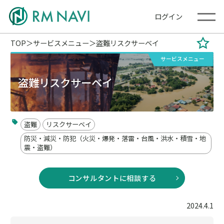
ログイン
TOP
サービスメニュー
盗難リスクサーベイ
サービスメニュー
盗難リスクサーベイ
盗難
リスクサーベイ
防災・減災・防犯（火災・爆発・落雷・台風・洪水・積雪・地
震・盗難）
コンサルタントに相談する
2024.4.1