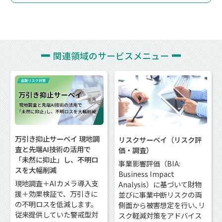
関連領域の
サービスメニュー
万引き抑止サーベイ 現地調
リスクサーベイ（リスク評
査と先端AI技術の活用で
価・調査）
「未然に抑止」し、不明ロ
事業影響評価（BIA:
スを大幅削減
Business Impact
現地調査＋AIカメラ導入支
Analysis）に基づいて財物
援＋効果検証で、万引きに
並びに事業中断リスクの両
の不明ロスを低減します。
側面から被害想定を行い､リ
従来提供していた警戒型対
スク軽減対策をアドバイス