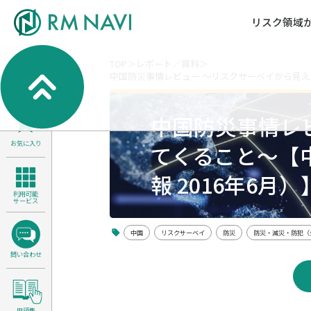
リスク領域
TOP
レポート／資料
中国防災事情レビュー ～リスクサーベイから見えて
気候変動・自然資本課題解決支援
各種サービスメニ
セミナー／イベン
RM NAVIとは
検索
よくある質問／FA
RM FOCUS
サイバーリスク／情報セキュリティ
中国防災事情レ
サステナビリティ経営支援
お気に入り
医療／介護／障害福祉／子ども・児
てくること～【
製品安全・食品安全
報 2016年6月）
利用可能
サービス
中国
リスクサーベイ
防災
防災・減災・防犯（
問い合わせ
用語集