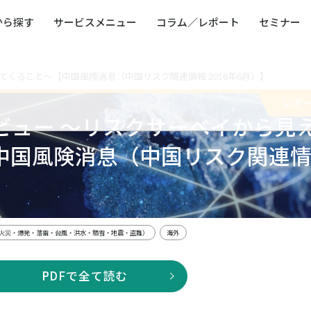
から探す
サービスメニュー
コラム／レポート
セミナー
くること～【中国風険消息（中国リスク関連情報 2016年6月）】
ュー
ト
防災・減災・防犯（火災・爆発・落雷・台風・
コンサルタント略歴
コラム／トピックス
リスクマネジメント用語集
業界別支援事例
レポート／資料
発行書籍一覧
BCP／
Q
洪水・積雪・地震・盗難）
運営会社
レポ
健康経営・人事・組織課題解決支援（含むメン
モビリテ
ビュー ～リスクサーベイから見
タルヘルス・両立支援）
人権・人的資本課題解決支援
安全文化
童福祉等
全社的リスク管理（ERM）
危機管理
中国風険消息（中国リスク関連
コンプライアンス・内部統制
海外
】
火災・爆発・落雷・台風・洪水・積雪・地震・盗難）
海外
PDFで全て読む