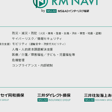
by
防災・減災・防犯
（火災・爆発・落雷・台風・洪水・積雪・地震・盗難）
サイバーリスク／情報セキュリティ
モビリティ
両立支援）
（運輸安全・次世代モビリティ）
人権・人的資本課題解決支援
医療／介護／障害福祉／子ども・児童福祉等
危機管理
コンプライアンス・内部統制