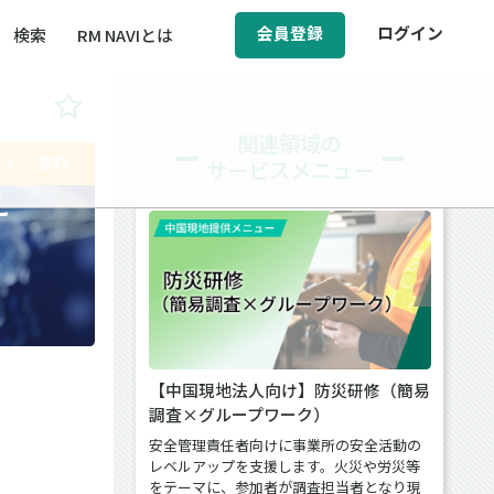
会員登録
ログイン
検索
RM NAVIとは
BCM（事業継続マネジメント）
関連領域の
ート／資料
サービスメニュー
ィ（運輸安全・次世代モビリティ）
え
醸成／労働安全衛生
情
【中国現地法人向け】防災研修（簡易
調査×グループワーク）
安全管理責任者向けに事業所の安全活動の
レベルアップを支援します。火災や労災等
をテーマに、参加者が調査担当者となり現