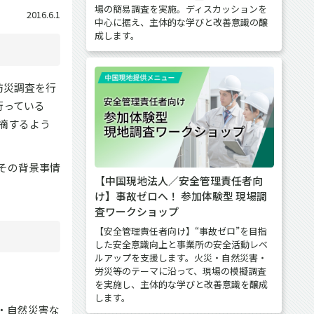
場の簡易調査を実施。ディスカッションを
2016.6.1
中心に据え、主体的な学びと改善意識の醸
成します。
防災調査を行
行っている
摘するよう
その背景事情
【中国現地法人／安全管理責任者向
け】事故ゼロへ！ 参加体験型 現場調
査ワークショップ
【安全管理責任者向け】“事故ゼロ”を目指
した安全意識向上と事業所の安全活動レベ
ルアップを支援します。火災・自然災害・
労災等のテーマに沿って、現場の模擬調査
を実施し、主体的な学びと改善意識を醸成
します。
・自然災害な