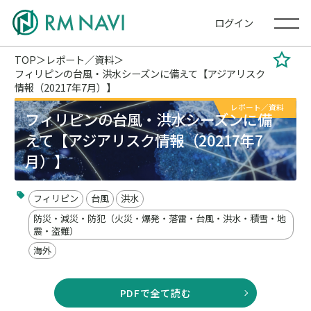
ログイン
TOP
レポート／資料
フィリピンの台風・洪水シーズンに備えて【アジアリスク
情報（20217年7月）】
レポート／資料
フィリピンの台風・洪水シーズンに備
えて【アジアリスク情報（20217年7
月）】
フィリピン
台風
洪水
防災・減災・防犯（火災・爆発・落雷・台風・洪水・積雪・地
震・盗難）
海外
PDFで全て読む