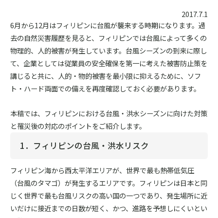
2017.7.1
6月から12月はフィリピンに台風が襲来する時期になります。過
去の自然災害履歴を見ると、フィリピンでは台風によって多くの
物理的、人的被害が発生しています。台風シーズンの到来に際し
て、企業としては従業員の安全確保を第一に考えた被害防止策を
講じると共に、人的・物的被害を最小限に抑えるために、ソフ
ト・ハード両面での備えを再度確認しておく必要があります。
本稿では、フィリピンにおける台風・洪水シーズンに向けた対策
と罹災後の対応のポイントをご紹介します。
1．フィリピンの台風・洪水リスク
フィリピン海から西太平洋エリアが、世界で最も熱帯低気圧
（台風のタマゴ）が発生するエリアです。フィリピンは日本と同
じく世界で最も台風リスクの高い国の一つであり、発生場所に近
いだけに接近までの日数が短く、かつ、進路を予想しにくいとい