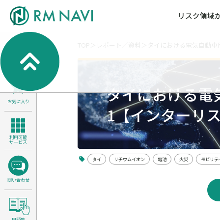
リスク領域
TOP
レポート／資料
タイにおける電気自動車用
気候変動・自然資本課題解決支援
各種サービスメニ
セミナー／イベン
RM NAVIとは
検索
よくある質問／FA
RM FOCUS
サイバーリスク／情報セキュリティ
タイにおける電
サステナビリティ経営支援
お気に入り
医療／介護／障害福祉／子ども・児
1【インターリス
製品安全・食品安全
利用可能
サービス
タイ
リチウムイオン
電池
火災
モビリテ
問い合わせ
用語集