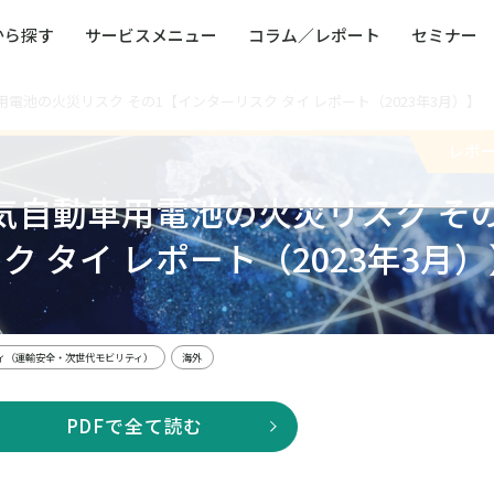
から探す
サービスメニュー
コラム／レポート
セミナー
電池の火災リスク その1【インターリスク タイ レポート（2023年3月）】
ュー
ト
防災・減災・防犯（火災・爆発・落雷・台風・
コンサルタント略歴
コラム／トピックス
リスクマネジメント用語集
業界別支援事例
レポート／資料
発行書籍一覧
BCP／
Q
洪水・積雪・地震・盗難）
運営会社
レポ
健康経営・人事・組織課題解決支援（含むメン
モビリテ
タルヘルス・両立支援）
気自動車用電池の火災リスク そ
人権・人的資本課題解決支援
安全文化
童福祉等
全社的リスク管理（ERM）
危機管理
ク タイ レポート（2023年3月）
コンプライアンス・内部統制
海外
ィ（運輸安全・次世代モビリティ）
海外
PDFで全て読む