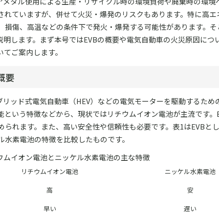
アメタル使用による生産・リサイクル時の環境負荷や廃棄時の環境へ
されていますが、併せて火災・爆発のリスクもあります。特に高エ
、損傷、高温などの条件下で発火・爆発する可能性があります。そ
説明します。まず本号ではEVBの概要や電気自動車の火災原因につ
いてご案内します。
概要
イブリッド式電気自動車（HEV）などの電気モーターを駆動するため
能という特徴などから、現状ではリチウムイオン電池が主流です。E
められます。また、高い安全性や信頼性も必要です。表1はEVBと
ル水素電池の特徴を比較したものです。
チウムイオン電池とニッケル水素電池の主な特徴
リチウムイオン電池
ニッケル水素電池
高
安
早い
遅い