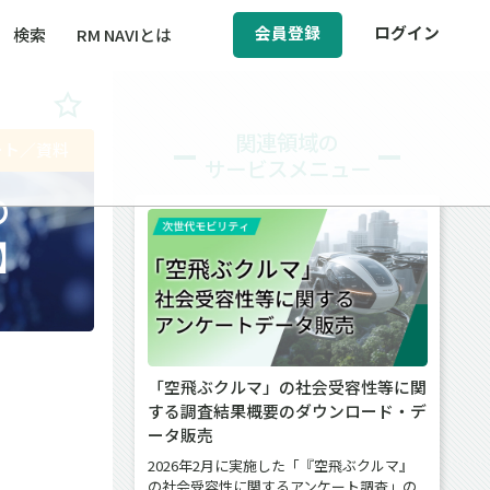
会員登録
ログイン
検索
RM NAVIとは
BCM（事業継続マネジメント）
関連領域の
ート／資料
サービスメニュー
ィ（運輸安全・次世代モビリティ）
の
醸成／労働安全衛生
】
「空飛ぶクルマ」の社会受容性等に関
する調査結果概要のダウンロード・デ
ータ販売
2026年2月に実施した「『空飛ぶクルマ』
の社会受容性に関するアンケート調査」の