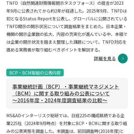
TNFD（自然関連財務情報開示タスクフォース）の提言が2023
年9月に公表されてから約2年が経過した。2025年9月、TNFDは
初となるStatus Reportを公表し、グローバルに公開されている
TNFD開示の開示状況について調査結果をまとめた。日本企業・
機関の開示企業数の拡大、内容の充実化が進んでいる中、本稿で
は企業の開示状況を踏まえ整理した課題について、TNFD対応を
進める実務者が取り組むべきポイントを解説する。
詳細を見る
BCP・BCM取組の公表内容
事業継続計画（BCP）・事業継続マネジメント
（BCM）に関する取り組みの公表について
～2016年度・2024年度調査結果の比較～
MS&ADインターリスク総研では、日経225の構成銘柄である企
業225社（2024年9月時点）を対象にBCP・BCMに関する取り組
みの公表実態を調査した。本調査は、前回調査時(2016年度)と