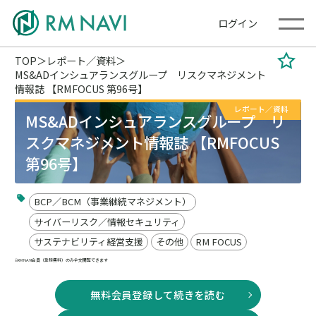
ログイン
TOP
レポート／資料
MS&ADインシュアランスグループ リスクマネジメント
情報誌 【RMFOCUS 第96号】
レポート／資料
MS&ADインシュアランスグループ リ
スクマネジメント情報誌 【RMFOCUS
第96号】
BCP／BCM（事業継続マネジメント）
サイバーリスク／情報セキュリティ
サステナビリティ経営支援
その他
RM FOCUS
RM NAVI会員（登録無料）のみ全文閲覧できます
無料会員登録して続きを読む