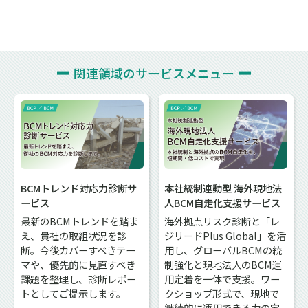
関連領域の
サービスメニュー
BCMトレンド対応力診断サ
本社統制連動型 海外現地法
ービス
人BCM自走化支援サービス
最新のBCMトレンドを踏ま
海外拠点リスク診断と「レ
え、貴社の取組状況を診
ジリードPlus Global」を活
断。今後カバーすべきテー
用し、グローバルBCMの統
マや、優先的に見直すべき
制強化と現地法人のBCM運
課題を整理し、診断レポー
用定着を一体で支援。ワー
トとしてご提示します。
クショップ形式で、現地で
継続的に運用できる力の定