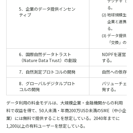
テクチャ（例
る。
5．企業のデータ提供インセン
ティブ
地球規模生物多
企業と連携し
る。
データ提供企
「交換」の商
6．国際自然データトラスト
NDPFを運営
（Nature Data Trust）の創設
する。
7．自然測定プロトコルの開発
自然への依存・
8．グローバルデジタルプロト
バリューチェー
コルの開発
発する。
データ利用の料金モデルは、大規模企業・金融機関からの利用
料で収益を得て、50人未満・年商200万USD未満のSME（中小企
業）には無料で提供することを想定している。2040年までに
1,200以上の有料ユーザーを想定している。