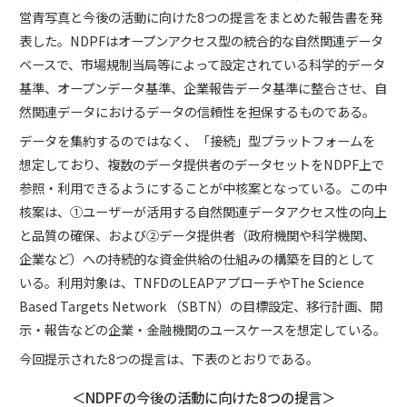
営青写真と今後の活動に向けた8つの提言をまとめた報告書を発
表した。NDPFはオープンアクセス型の統合的な自然関連データ
ベースで、市場規制当局等によって設定されている科学的データ
基準、オープンデータ基準、企業報告データ基準に整合させ、自
然関連データにおけるデータの信頼性を担保するものである。
データを集約するのではなく、「接続」型プラットフォームを
想定しており、複数のデータ提供者のデータセットをNDPF上で
参照・利用できるようにすることが中核案となっている。この中
核案は、①ユーザーが活用する自然関連データアクセス性の向上
と品質の確保、および②データ提供者（政府機関や科学機関、
企業など）への持続的な資金供給の仕組みの構築を目的として
いる。利用対象は、TNFDのLEAPアプローチやThe Science
Based Targets Network （SBTN）の目標設定、移行計画、開
示・報告などの企業・金融機関のユースケースを想定している。
今回提示された8つの提言は、下表のとおりである。
＜NDPFの今後の活動に向けた8つの提言＞