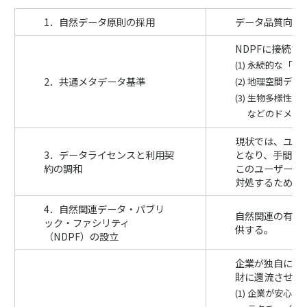
1．自然データ原則の採用
データ品質向上
NDPFに接続
永続的な「自然
2．共通メタデータ基準
地理空間データの
生物多様性（Da
などのドメイ
現状では、ユー
3．データライセンスと利用契
となり、手間と
約の調和
このユーザーが
対処するため、
4．自然関連データ・パブリ
自然関連の有用
ック・ファシリティ
供する。
（NDPF）の設立
企業が独自に集
財に還流させる
企業が安心し