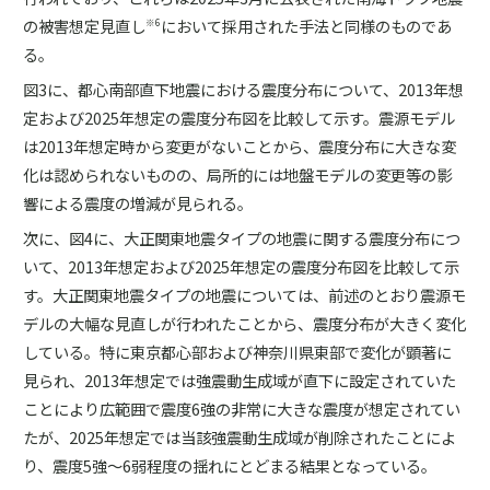
の被害想定見直し
において採用された手法と同様のものであ
※6
る。
図3に、都心南部直下地震における震度分布について、2013年想
定および2025年想定の震度分布図を比較して示す。震源モデル
は2013年想定時から変更がないことから、震度分布に大きな変
化は認められないものの、局所的には地盤モデルの変更等の影
響による震度の増減が見られる。
次に、図4に、大正関東地震タイプの地震に関する震度分布につ
いて、2013年想定および2025年想定の震度分布図を比較して示
す。大正関東地震タイプの地震については、前述のとおり震源モ
デルの大幅な見直しが行われたことから、震度分布が大きく変化
している。特に東京都心部および神奈川県東部で変化が顕著に
見られ、2013年想定では強震動生成域が直下に設定されていた
ことにより広範囲で震度6強の非常に大きな震度が想定されてい
たが、2025年想定では当該強震動生成域が削除されたことによ
り、震度5強～6弱程度の揺れにとどまる結果となっている。