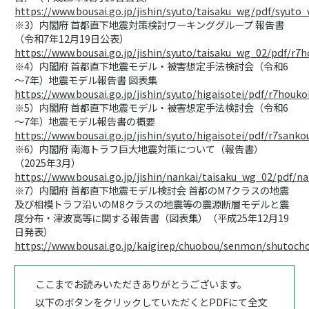
https://www.bousai.go.jp/jishin/syuto/taisaku_wg/pdf/syuto
※3）内閣府 首都直下地震対策検討ワーキンググループ 報告書
（令和7年12月19日公表）
https://www.bousai.go.jp/jishin/syuto/taisaku_wg_02/pdf/r7
※4）内閣府 首都直下地震モデル・被害想定手法検討会（令和6
～7年）地震モデル報告書 図表集
https://www.bousai.go.jp/jishin/syuto/higaisotei/pdf/r7houk
※5）内閣府 首都直下地震モデル・被害想定手法検討会（令和6
～7年）地震モデル報告書の概要
https://www.bousai.go.jp/jishin/syuto/higaisotei/pdf/r7sanko
※6）内閣府 南海トラフ巨大地震対策について（報告書）
（2025年3月）
https://www.bousai.go.jp/jishin/nankai/taisaku_wg_02/pdf/n
※7）内閣府 首都直下地震モデル検討会 首都のM7クラスの地震
及び相模トラフ沿いのM8クラスの地震等の震源断層モデルと震
度分布・津波高等に関する報告書（図表集）（平成25年12月19
日発表）
https://www.bousai.go.jp/kaigirep/chuobou/senmon/shutoch
ここまでお読みいただきありがとうございます。
以下のボタンをクリックしていただくとPDFにて全文