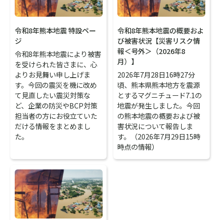
令和8年熊本地震 特設ペー
令和8年熊本地震の概要およ
ジ
び被害状況【災害リスク情
報＜号外＞（2026年8
令和8年熊本地震により被害
月）】
を受けられた皆さまに、心
よりお見舞い申し上げま
2026年7月28日16時27分
す。今回の震災を機に改め
頃、熊本県熊本地方を震源
て見直したい震災対策な
とするマグニチュード7.1の
ど、企業の防災やBCP対策
地震が発生しました。今回
担当者の方にお役立ていた
の熊本地震の概要および被
だける情報をまとめまし
害状況について報告しま
た。
す。（2026年7月29日15時
時点の情報）