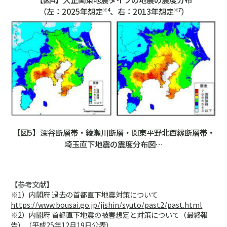
（左：2025年想定
、右：2013年想定
）
※4
※7
【図5】深谷断層帯・綾瀬川断層・関東平野北西縁断層帯・
埼玉直下地震の震度分布図…
【参考文献】
※1）内閣府 過去の首都直下地震対策について
https://www.bousai.go.jp/jishin/syuto/past2/past.html
※2）内閣府 首都直下地震の被害想定と対策について（最終報
告）（平成25年12月19日公表）