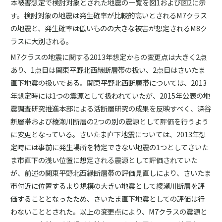
本被害想定で検討対象とされた地震の一覧を図1および図2に示
す。検討対象の地震は発生確率が比較的高いとされるM7クラス
の地震と、発生確率は低いものの大きな被害が想定されるM8ク
ラスに大別される。
M7クラスの地震に関する2013年想定からの変更点は大きく2点
あり、1点目は関東平野北西縁断層帯の扱い、2点目はさいたま
直下地震の扱いである。関東平野北西断層帯については、2013
年想定時には1つの震源として扱われていたが、2015年公表の地
震調査研究推進本部による活断層研究の成果を反映すべく、深谷
断層帯および綾瀬川断層の2つの別の震源として評価を行うよう
に変更となっている。さいたま直下地震については、2013年想
定時には事前に発生場所を特定できない地震の1つとしてさいた
ま市直下の浅い位置に想定される震源として評価されていた
が、前述の関東平野北西縁断層帯の評価見直しにより、さいたま
市付近に位置するより規模の大きい地震として綾瀬川断層を評
価することとなったため、さいたま直下地震としての評価は行
わないこととされた。以上の変更点により、M7クラスの震源と