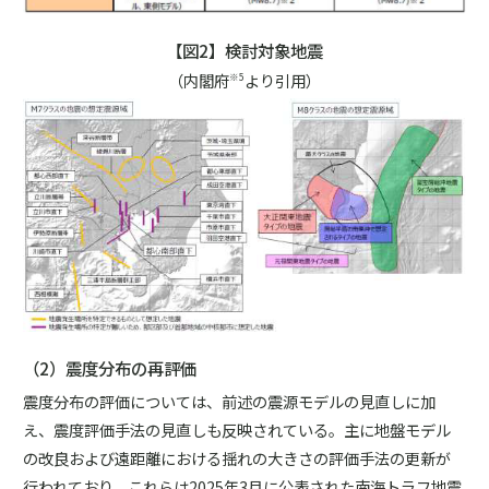
【図2】検討対象地震
（内閣府
より引用）
※5
（2）震度分布の再評価
震度分布の評価については、前述の震源モデルの見直しに加
え、震度評価手法の見直しも反映されている。主に地盤モデル
の改良および遠距離における揺れの大きさの評価手法の更新が
行われており、これらは2025年3月に公表された南海トラフ地震