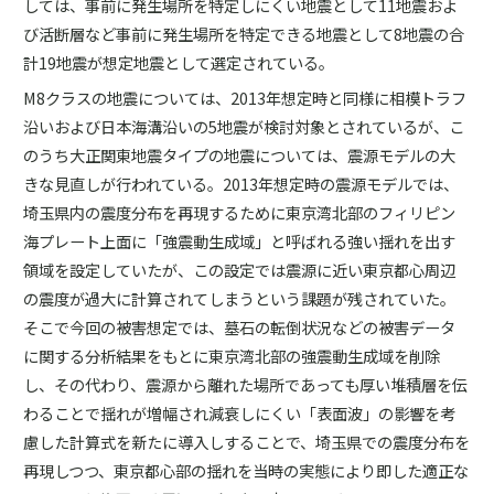
しては、事前に発生場所を特定しにくい地震として11地震およ
び活断層など事前に発生場所を特定できる地震として8地震の合
計19地震が想定地震として選定されている。
M8クラスの地震については、2013年想定時と同様に相模トラフ
沿いおよび日本海溝沿いの5地震が検討対象とされているが、こ
のうち大正関東地震タイプの地震については、震源モデルの大
きな見直しが行われている。2013年想定時の震源モデルでは、
埼玉県内の震度分布を再現するために東京湾北部のフィリピン
海プレート上面に「強震動生成域」と呼ばれる強い揺れを出す
領域を設定していたが、この設定では震源に近い東京都心周辺
の震度が過大に計算されてしまうという課題が残されていた。
そこで今回の被害想定では、墓石の転倒状況などの被害データ
に関する分析結果をもとに東京湾北部の強震動生成域を削除
し、その代わり、震源から離れた場所であっても厚い堆積層を伝
わることで揺れが増幅され減衰しにくい「表面波」の影響を考
慮した計算式を新たに導入しすることで、埼玉県での震度分布を
再現しつつ、東京都心部の揺れを当時の実態により即した適正な