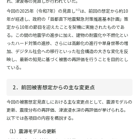
れ、津波等の見直しが行われていた。
今回の2025年（令和7年）の見直し
は、前回の想定から約10
※3
年が経過し、政府の「首都直下地震緊急対策推進基本計画」策
定から10年の節目を迎えたことを契機に実施されたものであ
る。この間の地震学の進歩に加え、建物の耐震化や不燃化とい
ったハード対策の進捗、さらには高齢化の進行や単身世帯の増
加、デジタル社会への移行といった社会構造の大きな変化を反
映し、最新の知見に基づく被害の再評価を行うことを目的とし
ている。
2．前回被害想定からの主な変更点
今回の被害想定見直しにおける主な変更点として、震源モデルの
更新、震度分布の再評価、津波浸水深の再評価が挙げられる。
以下では各項目の内容を概説する。
（1）震源モデルの更新