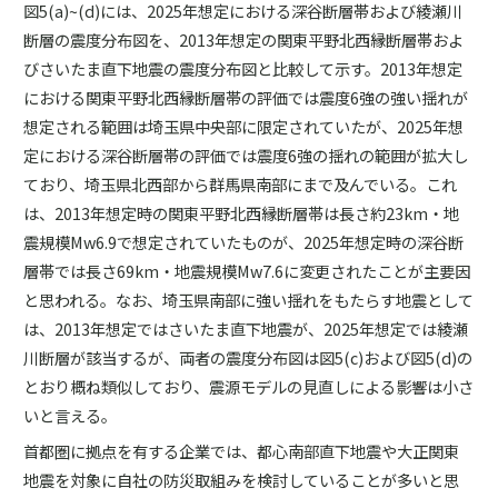
図5(a)~(d)には、2025年想定における深谷断層帯および綾瀬川
断層の震度分布図を、2013年想定の関東平野北西縁断層帯およ
びさいたま直下地震の震度分布図と比較して示す。2013年想定
における関東平野北西縁断層帯の評価では震度6強の強い揺れが
想定される範囲は埼玉県中央部に限定されていたが、2025年想
定における深谷断層帯の評価では震度6強の揺れの範囲が拡大し
ており、埼玉県北西部から群馬県南部にまで及んでいる。これ
は、2013年想定時の関東平野北西縁断層帯は長さ約23km・地
震規模Mw6.9で想定されていたものが、2025年想定時の深谷断
層帯では長さ69km・地震規模Mw7.6に変更されたことが主要因
と思われる。なお、埼玉県南部に強い揺れをもたらす地震として
は、2013年想定ではさいたま直下地震が、2025年想定では綾瀬
川断層が該当するが、両者の震度分布図は図5(c)および図5(d)の
とおり概ね類似しており、震源モデルの見直しによる影響は小さ
いと言える。
首都圏に拠点を有する企業では、都心南部直下地震や大正関東
地震を対象に自社の防災取組みを検討していることが多いと思