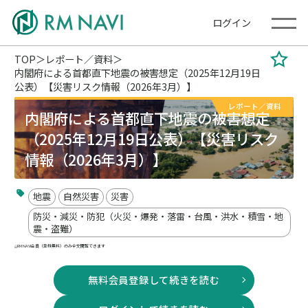
ログイン
TOP
レポート／資料
内閣府による首都直下地震の被害想定（2025年12月19日
公表）【災害リスク情報（2026年3月）】
レポート／資料
内閣府による首都直下地震の被害想定
（2025年12月19日公表）【災害リスク
情報（2026年3月）】
地震
自然災害
災害
防災・減災・防犯（火災・爆発・落雷・台風・洪水・積雪・地
震・盗難）
RM NAVI会員（登録無料）のみ全文閲覧できます
無料会員登録して続きを読む