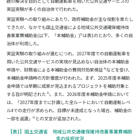
題の解決を目的として自動運転車を用いた公共交通サービスの
実証実験が多くの自治体で行われた。
実証実験への取り組みにあたり、政府補助金が主な役割を果たし
てきたが、なかでも国土交通省による地域公共交通確保維持改
善事業費補助金(以下、「本補助金」)
は表1のとおり、多くの自
3)
治体が利用した。
実証実験の取り組みが進むにつれ、2027年度での自動運転車を
用いた公共交通サービスの実現が見込めない自治体の本補助金
申請や、財務省による本補助金の費用対効果検証
などを受け、
4)
本補助金申請時の方針徹底が行われた。まず、2025年度本補助
金申請では早期に成果が見込まれるプロジェクトを補助対象と
する旨が明記された
。また、2026年度本補助金申請において
5)
は、「2027年度までに計画した全ルートにおいて自動運転レベ
ル4での走行が求められ、目標が未達成となった場合、補助金の
一部を返還」
との文言が追加された。
6)
【表1】国土交通省 地域公共交通確保維持改善事業費補助
金の採択状況