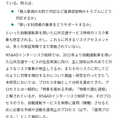
ている。例えば、
「無人車両のお釣り対応など運賃収受時のトラブルにどう
対応するか」
「車いす利用者の乗車をどうサポートするか」
といった自動運転車を用いた公共交通サービス特有のリスク事
象も想定される。しかし、これらに対するリスクアセスメント
は、多くの実証実験でまだ実施されていない。
MS&ADインターリスク総研では、2021年より自動運転車を用い
た公共交通サービスの社会実装に向け、主に技術以外の点でどの
ようなリスク事象が発生しうるか、またそのリスクに対してど
のように対策を検討するかについて調査・研究を行ってきた
。
7)
本研究においては、プロセスを軸として分析を進めてきた。プ
ロセスとは一般的に「物事を進める手順」「物事が進む過程」
と解されているが、MS&ADインターリスク総研では、そのプロ
セスのうち、自動運転サービスを実際に運用（稼働）させるた
めに必要な手順や活動を運用上のプロセス（以下、「運用プロ
セス」）として抽出した。