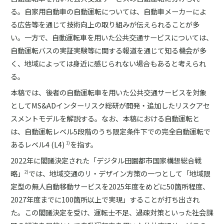
る。自家用自動車の自動運転については、自動車メーカーによ
る広告等を通じて技術向上の取り組みが伝えられることが多
い。一方で、自動運転車を用いた公共交通サービスについては、
自動運転バスの実証実験等に関する報道を通じて知る機会が多
く、地域によっては身近に感じられない場合もあると考えられ
る。
本稿では、後者の自動運転車を用いた公共交通サービスを対象
としてMS&ADインターリスク総研が開発・追加したリスクアセ
スメントモデルを解説する。なお、本稿における自動運転と
は、自動運転レベル5段階のうち限定条件下での完全自動運転で
あるレベル4 (L4)
を指す。
1)
2022年に閣議決定された「デジタル田園都市国家構想総合戦
略」
では、地域交通のリ・デザイン方策の一つとして「地域限
2)
定型の無人自動移動サービスを2025年度をめどに50箇所程度、
2027年度までに100箇所以上で実現」することが打ち出され
た。この閣議決定を受け、運転士不足、過疎対策といった社会課