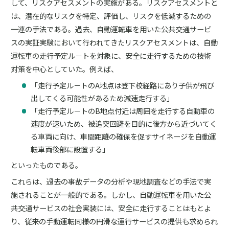
して、リスクアセスメントの実施がある。リスクアセスメントと
は、潜在的なリスクを特定、評価し、リスクを低減するための
一連の手法である。過去、自動運転車を用いた公共交通サービ
スの実証実験において行われてきたリスクアセスメントは、自動
運転車の走行予定ル－トを対象に、安全に走行するための技術
対策を中心としていた。例えば、
「走行予定ル－トのA地点は登下校経路にあり子供が飛び
出してくる可能性があるため減速走行する」
「走行予定ル－トのB地点付近は周囲を走行する自動車の
速度が速いため、被追突回避を目的に後方から近づいてく
る車両に向け、車間距離の確保を促すサイネージを自動運
転車両後部に設置する」
といったものである。
これらは、過去の事故データの分析や現地調査などの手法で実
施されることが一般的である。しかし、自動運転車を用いた公
共交通サービスの社会実装には、安全に走行することはもとよ
り、従来の手動運転同様の円滑な運行サービスの提供も求められ