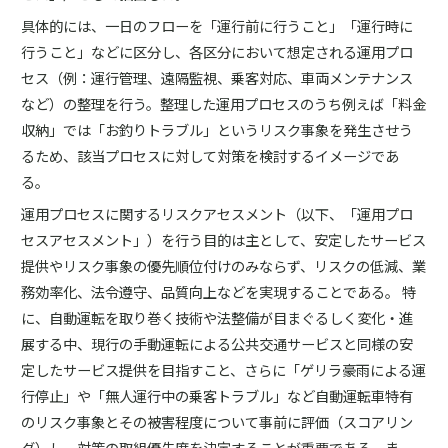
具体的には、一日のフローを「運行前に行うこと」「運行時に
行うこと」などに区分し、各区分において想定される運用プロ
セス（例：運行管理、遠隔監視、乗客対応、車両メンテナンス
など）の整理を行う。整理した運用プロセスのうち例えば「料金
収納」では「お釣りトラブル」というリスク事象を発生させう
るため、該当プロセスに対して対策を検討するイメージであ
る。
運用プロセスに関するリスクアセスメント（以下、「運用プロ
セスアセスメント」）を行う目的は主として、安定したサービス
提供やリスク事象の優先順位付けのみならず、リスクの低減、業
務効率化、法令遵守、品質向上などを実現することである。 特
に、自動運転を取り巻く技術や法整備が目まぐるしく変化・進
展する中、現行の手動運転による公共交通サービスと同様の安
定したサービス提供を目指すこと、さらに「ゲリラ豪雨による運
行停止」や「無人運行中の乗客トラブル」など自動運転車特有
のリスク事象とその被害程度について事前に評価（スコアリン
グ）し、対策の取組優先度を決定することが重要である。ま