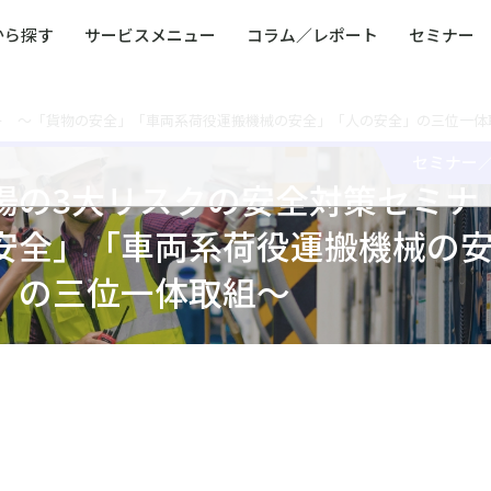
から探す
サービスメニュー
コラム／レポート
セミナー
ー ～「貨物の安全」「車両系荷役運搬機械の安全」「人の安全」の三位一体
ュー
ト
防災・減災・防犯（火災・爆発・落雷・台風・
コンサルタント略歴
コラム／トピックス
リスクマネジメント用語集
業界別支援事例
レポート／資料
発行書籍一覧
BCP／
Q
洪水・積雪・地震・盗難）
運営会社
セミナー
健康経営・人事・組織課題解決支援（含むメン
モビリテ
場の3大リスクの安全対策セミナ
タルヘルス・両立支援）
人権・人的資本課題解決支援
安全文化
童福祉等
全社的リスク管理（ERM）
危機管理
安全」「車両系荷役運搬機械の
コンプライアンス・内部統制
海外
」の三位一体取組～