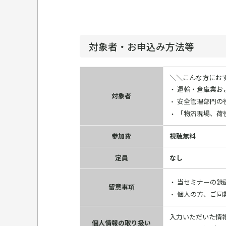
対象者・お申込み方法等
＼＼こんな方にお
運輸・倉庫業お
対象者
安全管理部門の
「物流現場、荷
参加費
視聴無料
定員
なし
当セミナーの録
留意事項
個人の方、ご同
入力いただいた情
個人情報の取り扱い