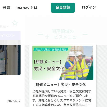
会員登録
ログイン
検索
RM NAVIとは
取組～
BCM（事業継続マネジメント）
関連領域の
／イベント
サービスメニュー
ィ（運輸安全・次世代モビリティ）
醸成／労働安全衛生
安
【研修メニュー】労災・安全文化
当社が提供している労災・安全文化に関す
る実践的な研修のメニューをご紹介しま
す。貴社におけるリスクマネジメントに関
2026.6.12
する取組強化のため、豊富な研修メニュー