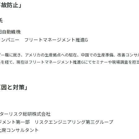
事故防止」
氏
田自動織機
Fカンパニー フリートマネージメント推進G
ダー職に就き、アメリカの生産拠点への駐在、中国での生産準備、改善コンサ
長を経て、現在はフリートマネージメント推進Gにてセミナーや現場調査を担
原因と対策」
ンターリスク総研株式会社
ジメント第一部
リスクエンジニアリング第三グループ
上席コンサルタント