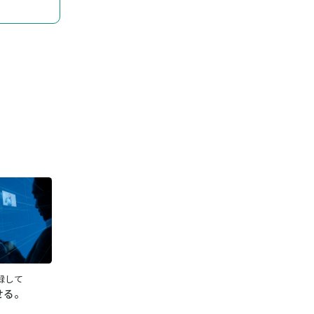
録して
せる。