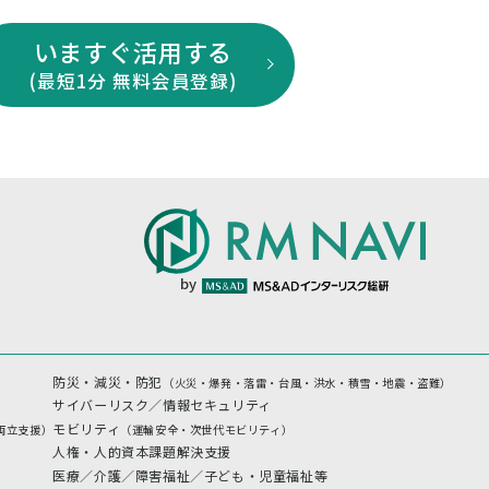
いますぐ活用する
(最短1分 無料会員登録)
by
防災・減災・防犯
（火災・爆発・落雷・台風・洪水・積雪・地震・盗難）
サイバーリスク／情報セキュリティ
モビリティ
両立支援）
（運輸安全・次世代モビリティ）
人権・人的資本課題解決支援
医療／介護／障害福祉／子ども・児童福祉等