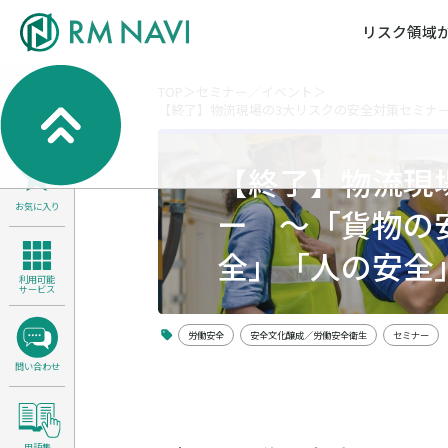
リスク領域
TOP
セミナー／イベント
【終了】物流現場の3大リスクの安全対策セミナ
気候変動・自然資本課題解決支援
各種サービスメニ
セミナー／イベン
RM NAVIとは
検索
よくある質問／FA
RM FOCUS
サイバーリスク／情報セキュリティ
【終了】物流現
サステナビリティ経営支援
お気に入り
医療／介護／障害福祉／子ども・児
ー ～「貨物の
製品安全・食品安全
全」「人の安全
利用可能
サービス
労働安全
安全文化醸成／労働安全衛生
セミナー
問い合わせ
用語集