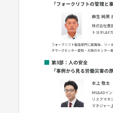
「フォークリフトの管理と
麻生 純男 
株式会社豊
トヨタL&
フォークリフト製造部門に配属後、リー
タマーズセンター愛知・大阪のセンター
第3部：人の安全
「事例から見る労働災害の
水上 敬太
MS&ADイ
リスクマネ
マネジャー