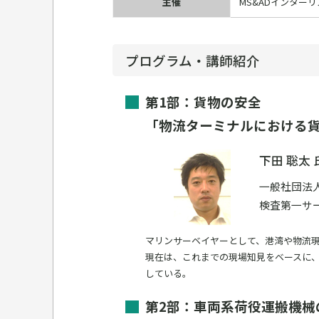
主催
MS&ADインター
プログラム・講師紹介
第1部：貨物の安全
「物流ターミナルにおける
下田 聡太 
一般社団法
検査第一サ
マリンサーベイヤーとして、港湾や物流
現在は、これまでの現場知見をベースに
している。
第2部：車両系荷役運搬機械