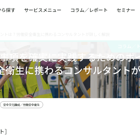
から探す
サービスメニュー
コラム／レポート
セミナー
ポイントは？労働安全衛生に携わるコンサルタントが詳しく解説
ュー
ト
防災・減災・防犯（火災・爆発・落雷・台風・
コンサルタント略歴
コラム／トピックス
リスクマネジメント用語集
業界別支援事例
レポート／資料
発行書籍一覧
BCP／
Q
洪水・積雪・地震・盗難）
運営会社
コラム／
健康経営・人事・組織課題解決支援（含むメン
モビリテ
の要求事項を確実に実践するためのポ
タルヘルス・両立支援）
人権・人的資本課題解決支援
安全文化
童福祉等
全社的リスク管理（ERM）
危機管理
全衛生に携わるコンサルタント
コンプライアンス・内部統制
海外
安全文化醸成／労働安全衛生
ト］