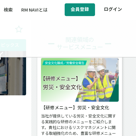
会員登録
ログイン
検索
RM NAVIとは
BCM（事業継続マネジメント）
関連領域の
トピックス
サービスメニュー
ィ（運輸安全・次世代モビリティ）
イ
醸成／労働安全衛生
が
【研修メニュー】労災・安全文化
当社が提供している労災・安全文化に関す
る実践的な研修のメニューをご紹介しま
す。貴社におけるリスクマネジメントに関
する取組強化のため、豊富な研修メニュー