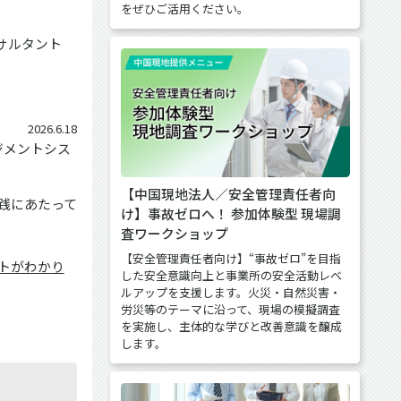
をぜひご活用ください。
サルタント
2026.6.18
ジメントシス
【中国現地法人／安全管理責任者向
実践にあたって
け】事故ゼロへ！ 参加体験型 現場調
査ワークショップ
【安全管理責任者向け】“事故ゼロ”を目指
ントがわかり
した安全意識向上と事業所の安全活動レベ
ルアップを支援します。火災・自然災害・
労災等のテーマに沿って、現場の模擬調査
を実施し、主体的な学びと改善意識を醸成
します。