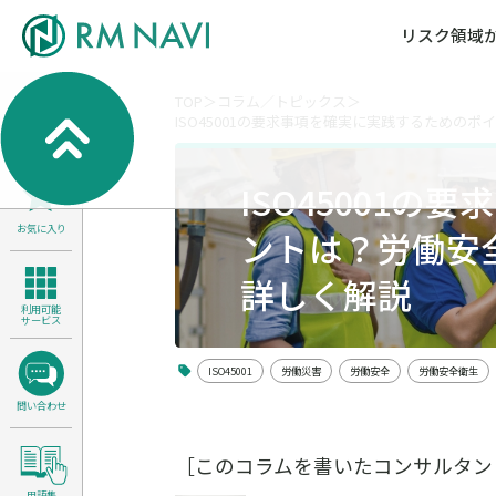
リスク領域
TOP
コラム／トピックス
ISO45001の要求事項を確実に実践するための
気候変動・自然資本課題解決支援
各種サービスメニ
セミナー／イベン
RM NAVIとは
検索
よくある質問／FA
RM FOCUS
サイバーリスク／情報セキュリティ
ISO45001
サステナビリティ経営支援
お気に入り
医療／介護／障害福祉／子ども・児
ントは？労働安
製品安全・食品安全
詳しく解説
利用可能
サービス
ISO45001
労働災害
労働安全
労働安全衛生
問い合わせ
［このコラムを書いたコンサルタン
用語集