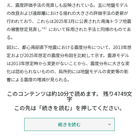
え、震度評価手法の見直しも反映されている。主に地盤モデル
の改良および遠距離における揺れの大きさの評価手法の更新が
行われており、これらは2025年3月に公表された南海トラフ地震
の被害想定見直し
において採用された手法と同様のものであ
※6）
る。
図3に、都心南部直下地震における震度分布について、2013年想
定および2025年想定の震度分布図を比較して示す。震源モデル
は2013年想定時から変更がないことから、震度分布に大きな変
化は認められないものの、局所的には地盤モデルの変更等の影
響による震度の増減が見られる。
このコンテンツは約10分で読めます。 残り4749文
字
この先は「続きを読む」を押してください。
続きを読む