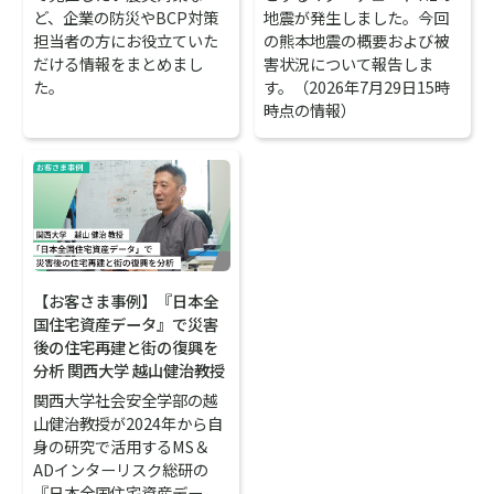
ど、企業の防災やBCP対策
地震が発生しました。今回
担当者の方にお役立ていた
の熊本地震の概要および被
だける情報をまとめまし
害状況について報告しま
た。
す。（2026年7月29日15時
時点の情報）
【お客さま事例】『日本全
国住宅資産データ』で災害
後の住宅再建と街の復興を
分析 関西大学 越山健治教授
関西大学社会安全学部の越
山健治教授が2024年から自
身の研究で活用するMS＆
ADインターリスク総研の
『日本全国住宅資産デー