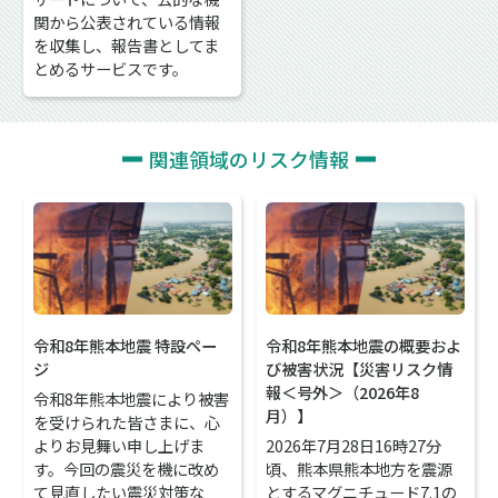
関から公表されている情報
を収集し、報告書としてま
とめるサービスです。
関連領域のリスク情報
令和8年熊本地震 特設ペー
令和8年熊本地震の概要およ
ジ
び被害状況【災害リスク情
報＜号外＞（2026年8
令和8年熊本地震により被害
月）】
を受けられた皆さまに、心
よりお見舞い申し上げま
2026年7月28日16時27分
す。今回の震災を機に改め
頃、熊本県熊本地方を震源
て見直したい震災対策な
とするマグニチュード7.1の