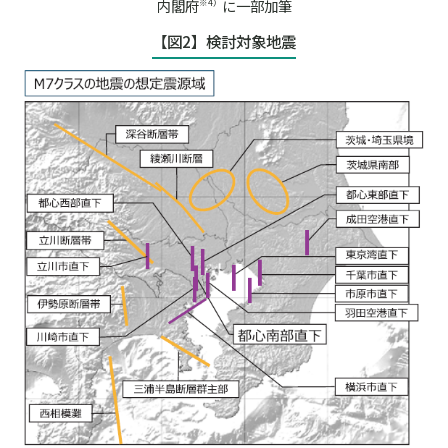
内閣府
に一部加筆
※4）
【図2】検討対象地震