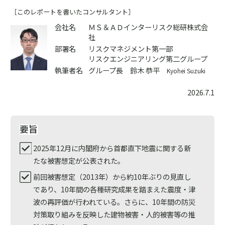
［このレポートを書いたコンサルタント］
会社名
ＭＳ＆ＡＤインターリスク総研株式会
社
部署名
リスクマネジメント第一部
リスクエンジニアリング第二グループ
執筆者名
グループ長 鈴木 恭平
Kyohei Suzuki
2026.7.1
要旨
2025年12月に内閣府から首都直下地震に関する新
たな被害想定が公表された。
前回被害想定（2013年）から約10年ぶりの見直し
であり、10年間の各種研究成果を踏まえた震度・津
波の再評価が行われている。さらに、10年間の防災
対策取り組みを反映した建物被害・人的被害等の推