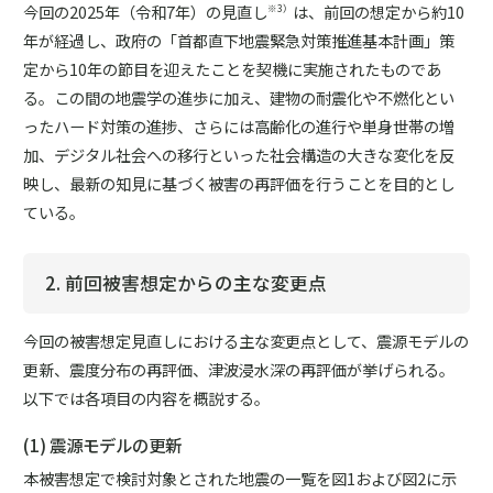
今回の2025年（令和7年）の見直し
は、前回の想定から約10
※3）
年が経過し、政府の「首都直下地震緊急対策推進基本計画」策
定から10年の節目を迎えたことを契機に実施されたものであ
る。この間の地震学の進歩に加え、建物の耐震化や不燃化とい
ったハード対策の進捗、さらには高齢化の進行や単身世帯の増
加、デジタル社会への移行といった社会構造の大きな変化を反
映し、最新の知見に基づく被害の再評価を行うことを目的とし
ている。
2. 前回被害想定からの主な変更点
今回の被害想定見直しにおける主な変更点として、震源モデルの
更新、震度分布の再評価、津波浸水深の再評価が挙げられる。
以下では各項目の内容を概説する。
(1) 震源モデルの更新
本被害想定で検討対象とされた地震の一覧を図1および図2に示