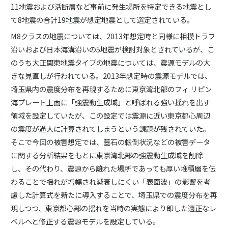
11地震および活断層など事前に発生場所を特定できる地震とし
て8地震の合計19地震が想定地震として選定されている。
M8クラスの地震については、2013年想定時と同様に相模トラフ
沿いおよび日本海溝沿いの5地震が検討対象とされているが、こ
のうち大正関東地震タイプの地震については、震源モデルの大
きな見直しが行われている。2013年想定時の震源モデルでは、
埼玉県内の震度分布を再現するために東京湾北部のフィ リピン
海プレート上面に「強震動生成域」と呼ばれる強い揺れを出す
領域を設定していたが、この設定では震源に近い東京都心周辺
の震度が過大に計算されてしまうという課題が残されていた。
そこで今回の被害想定では、墓石の転倒状況などの被害データ
に関する分析結果をもとに東京湾北部の強震動生成域を削除
し、その代わり、震源から離れた場所であっても厚い堆積層を伝
わることで揺れが増幅され減衰しにくい「表面波」の影響を考
慮した計算式を新たに導入することで、埼玉県での震度分布を再
現しつつ、東京都心部の揺れを当時の実態により即した適正なレ
ベルへと修正する震源モデルを設定している。