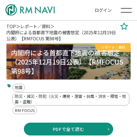
ログイン
TOP
レポート／資料
内閣府による首都直下地震の被害想定（2025年12月19日
公表）【RMFOCUS 第98号】
レポート／資料
内閣府による首都直下地震の被害想定
（2025年12月19日公表）【RMFOCUS
第98号】
地震
防災・減災・防犯（火災・爆発・落雷・台風・洪水・積雪・地
震・盗難）
RM FOCUS
PDFで全て読む