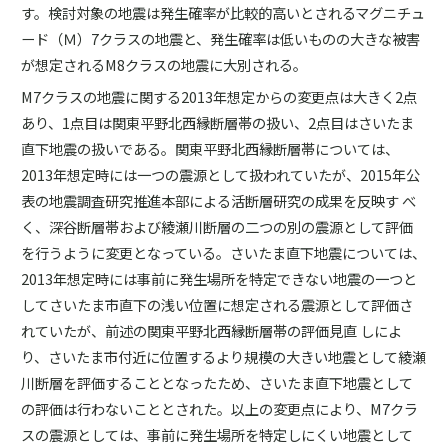
す。検討対象の地震は発生確率が比較的高いとされるマグニチュ
ード（Ｍ）7クラスの地震と、発生確率は低いものの大きな被害
が想定されるM8クラスの地震に大別される。
M7クラスの地震に関する2013年想定からの変更点は大きく2点
あり、1点目は関東平野北西縁断層帯の扱い、2点目はさいたま
直下地震の扱いである。関東平野北西縁断層帯については、
2013年想定時には一つの震源として扱われていたが、2015年公
表の地震調査研究推進本部による活断層研究の成果を反映す べ
く、深谷断層帯および綾瀬川断層の二つの別の震源として評価
を行うように変更となっている。さいたま直下地震については、
2013年想定時には事前に発生場所を特定できない地震の一つと
してさいたま市直下の浅い位置に想定される震源として評価さ
れていたが、前述の関東平野北西縁断層帯の評価見直 しによ
り、さいたま市付近に位置するより規模の大きい地震として綾瀬
川断層を評価することとなったため、さいたま直下地震として
の評価は行わないこととされた。以上の変更点により、M7クラ
スの震源としては、事前に発生場所を特定しにくい地震として