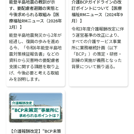
能登半島地震の教訓が示
介護BCPガイドラインの改
す、要配慮者避難の実態と
訂ポイントについて【医療
今後求められる取組み【医
福祉RMニュース（2024年9
療福祉RMニュース（2026年
月）】
2月）】
令和3年度介護報酬改定に伴
能登半島地震発災から2年が
う運営基準の改正により、
経過し、復興の歩みを進め
すべての介護サービス事業
る今、「令和6年能登半島地
所に業務継続計画（以下
震対策検証報告書」などの
「BCP」）の策定・研修・
資料から災害時の要配慮者
訓練の実施が義務となった
支援に関する課題を取り上
背景について振り返る。
げ、今後必要と考える取組
みを説明します。
【介護報酬改定】“BCP未策