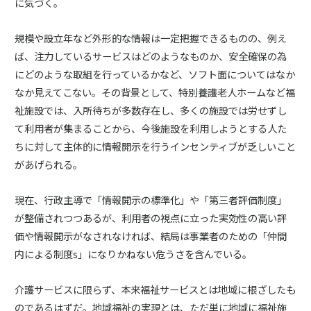
に気づく。
規模や設立年など外形的な情報は一定把握できるものの、例え
ば、注力しているサービスはどのようなものか、安全確保の為
にどのような取組を行っているかなど、ソフト面についてはなか
なか見えてこない。その背景として、特別養護老人ホームなど福
祉施設では、入所待ちが多数存在し、多くの施設では労せずし
て利用者が集まることから、今後施設を利用しようとする人た
ちに対して主体的に情報開示を行うインセンティブが乏しいこと
があげられる。
現在、行政主導で「情報開示の標準化」や「第三者評価制度」
が整備されつつあるが、利用者の視点に立った実効性の高い評
価や情報開示がなされなければ、結局は事業者のための「仲間
内による制度s」になりかねない危うさを含んでいる。
介護サービスに限らず、本来福祉サービスとは地域に根ざしたも
のであるはずだ。地域福祉の実現とは、ただ単に地域に福祉施