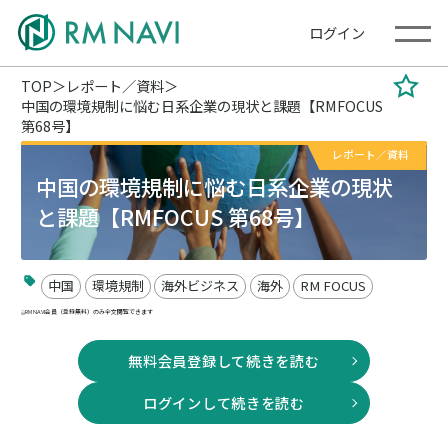
ログイン
TOP
レポート／資料
中国の環境規制に悩む日系企業の現状と課題【RMFOCUS
第68号】
レポート／資料
中国の環境規制に悩む日系企業の現状
と課題【RMFOCUS 第68号】
中国
環境規制
海外ビジネス
海外
RM FOCUS
RM NAVI会員（登録無料）のみ全文閲覧できます
無料会員登録して続きを読む
ログインして続きを読む