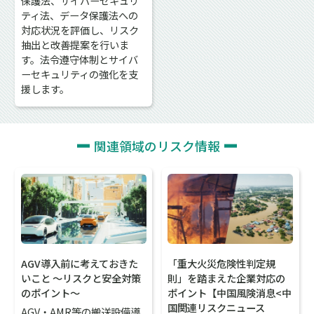
保護法、サイバーセキュリ
ティ法、データ保護法への
対応状況を評価し、リスク
抽出と改善提案を行いま
す。法令遵守体制とサイバ
ーセキュリティの強化を支
援します。
関連領域のリスク情報
AGV導入前に考えておきた
「重大火災危険性判定規
いこと 〜リスクと安全対策
則」を踏まえた企業対応の
のポイント〜
ポイント【中国風険消息<中
国関連リスクニュース
AGV・AMR等の搬送設備導