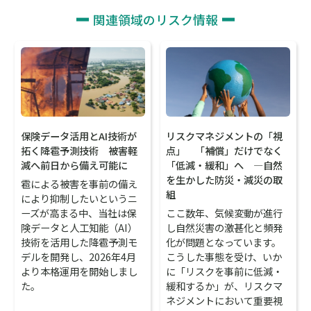
関連領域のリスク情報
保険データ活用とAI技術が
リスクマネジメントの「視
拓く降雹予測技術 被害軽
点」 「補償」だけでなく
減へ前日から備え可能に
「低減・緩和」へ ―自然
を生かした防災・減災の取
雹による被害を事前の備え
組
により抑制したいというニ
ーズが高まる中、当社は保
ここ数年、気候変動が進行
険データと人工知能（AI）
し自然災害の激甚化と頻発
技術を活用した降雹予測モ
化が問題となっています。
デルを開発し、2026年4月
こうした事態を受け、いか
より本格運用を開始しまし
に「リスクを事前に低減・
た。
緩和するか」が、リスクマ
ネジメントにおいて重要視