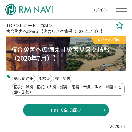
ログイン
TOP
レポート／資料
複合災害への備え【災害リスク情報（2020年7月）】
レポート／資料
複合災害への備え【災害リスク情報
（2020年7月）】
感染症対策
風水災
複合災害
防災・減災・防犯（火災・爆発・落雷・台風・洪水・積雪・地
震・盗難）
PDFで全て読む
2020.7.1