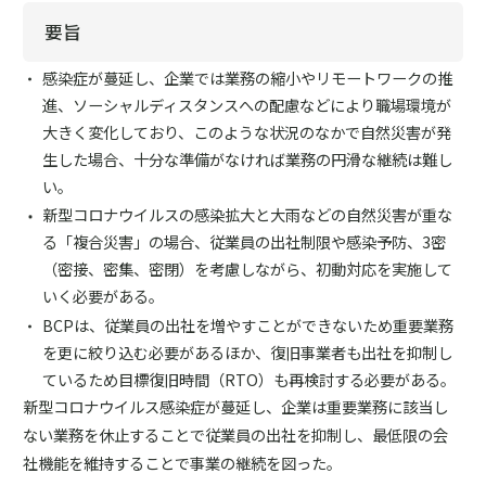
要旨
感染症が蔓延し、企業では業務の縮小やリモートワークの推
進、ソーシャルディスタンスへの配慮などにより職場環境が
大きく変化しており、このような状況のなかで自然災害が発
生した場合、十分な準備がなければ業務の円滑な継続は難し
い。
新型コロナウイルスの感染拡大と大雨などの自然災害が重な
る「複合災害」の場合、従業員の出社制限や感染予防、3密
（密接、密集、密閉）を考慮しながら、初動対応を実施して
いく必要がある。
BCPは、従業員の出社を増やすことができないため重要業務
を更に絞り込む必要があるほか、復旧事業者も出社を抑制し
ているため目標復旧時間（RTO）も再検討する必要がある。
新型コロナウイルス感染症が蔓延し、企業は重要業務に該当し
ない業務を休止することで従業員の出社を抑制し、最低限の会
社機能を維持することで事業の継続を図った。