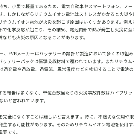
持ち、小型で軽量であるため、電気自動車やスマートフォン、ノー
す。しかしながらリチウムイオン電池はストレスがかかると火災や
リチウムイオン電池が火災を起こす原因はいくつかあります。例え
部で化学反応が起こり、その結果、電池内部で熱が発生し火災に至
質なども火災の原因となることがあります。
ー、EVBメーカーはバッテリーの設計と製造において多くの取組
バッテリーパックは衝撃吸収材料で覆われています。またリチウム
 は過充電や過放電、過電流、異常温度などを検知することで電池の
関する報告は多くなく、単位台数当たりの火災事故件数はハイブリッ
少ないと言われています。
を完全になくすことは難しいと言えます 。特に、不適切な使用や
発生する可能性があります。そのためリチウムイオン電池を使用す
重要です。