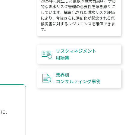
2025年に発生した複数の巨大台風は、予防
的な洪水リスク管理の必要性を浮き彫りに
しています。構造化された洪水リスク評価
により、今後さらに深刻化が懸念される気
候災害に対するレジリエンスを確保できま
す。
リスクマネジメント
用語集
業界別
コンサルティング
事例
めに、