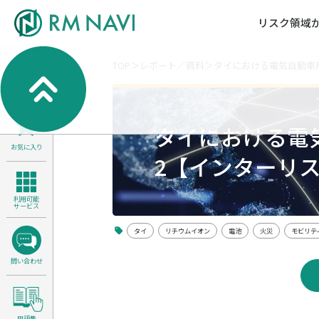
リスク領域
TOP
レポート／資料
タイにおける電気自動車用
気候変動・自然資本課題解決支援
各種サービスメニ
セミナー／イベン
RM NAVIとは
検索
よくある質問／FA
RM FOCUS
サイバーリスク／情報セキュリティ
タイにおける電
サステナビリティ経営支援
お気に入り
医療／介護／障害福祉／子ども・児
2【インターリス
製品安全・食品安全
利用可能
サービス
タイ
リチウムイオン
電池
火災
モビリテ
問い合わせ
用語集