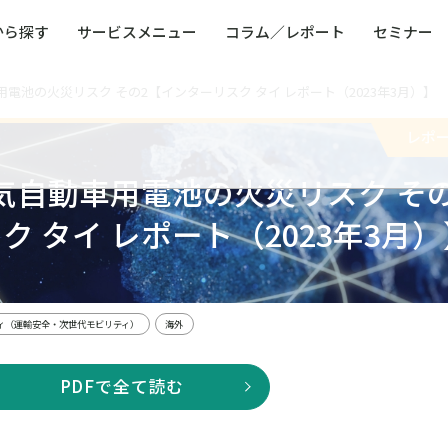
から探す
サービスメニュー
コラム／レポート
セミナー
電池の火災リスク その2【インターリスク タイ レポート（2023年3月）】
ュー
ト
防災・減災・防犯（火災・爆発・落雷・台風・
コンサルタント略歴
コラム／トピックス
リスクマネジメント用語集
業界別支援事例
レポート／資料
発行書籍一覧
BCP／
Q
洪水・積雪・地震・盗難）
運営会社
レポ
健康経営・人事・組織課題解決支援（含むメン
モビリテ
タルヘルス・両立支援）
気自動車用電池の火災リスク そ
人権・人的資本課題解決支援
安全文化
童福祉等
全社的リスク管理（ERM）
危機管理
ク タイ レポート（2023年3月）
コンプライアンス・内部統制
海外
ィ（運輸安全・次世代モビリティ）
海外
PDFで全て読む