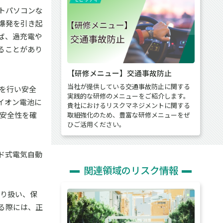
トパソコンな
爆発を引き起
ば、過充電や
ることがあり
【研修メニュー】交通事故防止
当社が提供している交通事故防止に関する
みを行い安全
実践的な研修のメニューをご紹介します。
イオン電池に
貴社におけるリスクマネジメントに関する
安全性を確
取組強化のため、豊富な研修メニューをぜ
ひご活用ください。
ド式電気自動
関連領域のリスク情報
取り扱い、保
る際には、正