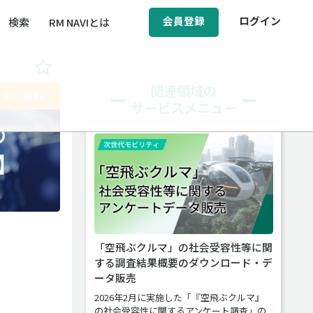
会員登録
ログイン
検索
RM NAVIとは
BCM（事業継続マネジメント）
関連領域の
ート／資料
サービスメニュー
ィ（運輸安全・次世代モビリティ）
の
醸成／労働安全衛生
】
「空飛ぶクルマ」の社会受容性等に関
する調査結果概要のダウンロード・デ
ータ販売
2026年2月に実施した「『空飛ぶクルマ』
の社会受容性に関するアンケート調査」の