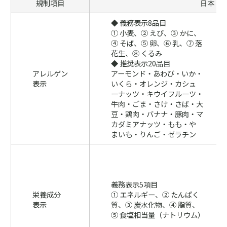
規制項目
日本
◆ 義務表示8品目
① 小麦、② えび、③ かに、
④ そば、⑤ 卵、⑥ 乳、⑦ 落
花生、⑧ くるみ
◆ 推奨表示20品目
アレルゲン
アーモンド・あわび・いか・
表示
いくら・オレンジ・カシュ
ーナッツ・キウイフルーツ・
牛肉・ごま・さけ・さば・大
豆・鶏肉・バナナ・豚肉・マ
カダミアナッツ・もも・や
まいも・りんご・ゼラチン
義務表示5項目
栄養成分
① エネルギー、② たんぱく
表示
質、③ 炭水化物、④ 脂質、
⑤ 食塩相当量（ナトリウム）