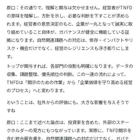
原口：その通りで、理解と関与は欠かせません。経営者がTNFD
の意味を理解し、方針を示し、必要な判断を下すことが求めら
れます。経営者の意思決定のもと、企業が一丸となって誠実に取
り組めていること自体が、ガバナンスが健全に機能している証
拠になります。自然関連課題への対応は、依存・インパクトやリ
スク・機会だけでなく、経営のレジリエンスも浮き彫りにしま
す。
トップが関与すれば、各部門の役割も明確になります。データの
収集、課題整理、優先順位の判断。この一連の流れによって、
TNFDは「開示のための作業」から「企業価値を守り高める経営
のプロセス」へと変わります。
――ということは、社外からの評価にも、大きな影響を与えそうで
すね
原口：ここまで述べた論点は、投資家を含めた、外部のステー
クホルダーの見方にもつながっています。実際に、TNFD開示を
含む統合報告書を、自然関連課題への対応だけでなく、ガバナ