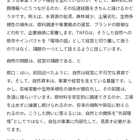
務情報へどうつながるのか、その伝達経路をきちんと描けるかど
うかです。例えば、水資源の枯渇、森林減少、土壌劣化、生物多
様性の損失は、原料調達や事業拠点の運営、ブランドの毀損な
どの形で、企業価値に影響します。TNFDは、そうした自然への
依存やインパクトを「環境の話」として経営と切り離して扱う
のではなく、課題の一つとして捉えるように促しています。
――自然の問題は、経営の課題である、と
原口：はい。前回述べたように、自然は経営に不可欠な資源で
す。そして、自然資本は、事業や経営を支えている基盤です。し
かし、気候変動や生物多様性の損失が顕在化し、その前提は、
急速に揺らいでいます。原材料を安定的に調達できるのか、工場
を止めずに操業し続けられるのか、将来の規制や訴訟に耐えら
れるのか。こうした問いに答えるには、自然との関係を“外部環
境”としてではなく、自社の事業に内部化して、見直す必要があ
ります。