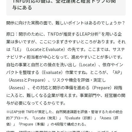
TNFD対応の鍵は、全社連携と経営トップの関
与にある
――開示に向けた実務の面で、難しいポイントはあるのでしょうか？
原口：開示のために、TNFDが推奨するLEAP分析
を用いる企
※
業は多いですが、ここにつまずきやすいところがあります。それ
は「LE」（LocateとEvaluate）の先です。ここまでは、サステ
ナビリティ担当者が中心となって、進めやすいことが多いです。
自社の事業と自然との接点を洗い出し（Locate）、依存やイン
パクトを整理する（Evaluate）作業ですね。ところが、「AP」
（AssessとPrepare）、リスクや機会を評価・測定し
（Assess）、その対応と開示の準備を進める（Prepare）段階
に入ると、難しくなる企業が増えます。事業部門や、経営層の関
与が必要になってくるからです。
※LEAP分析 TNFDが策定した、自然関連課題を評価・管理するための統合
的アプローチ。「Locate（発見）」「Evaluate（診断）」「Assess（評
価）」「Prepare（準備）」の4段階で構成される。