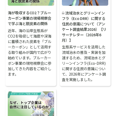
海が吸収するCO2？ブルー
流域治水とグリーンイン
カーボン事業の現場視察会
フラ（Eco DRR）に関する
で学ぶ海と脱炭素の関係
住民の意識について（アン
ケート調査結果2026）【リ
近年、海の沿岸生態系が
サーチレター（2026年6
CO2を吸収して海底や深海
月）】
に蓄積された炭素を「ブル
ーカーボン」として活用す
生態系サービスを活用した
る取り組みが国内で広がり
流域治水の普及・実装を加
始めています。ブルーカー
速するため、流域治水とグ
ボン事業の現地視察会に参
リーンインフラ(Eco-DRR)
加してきた内容をご紹介し
に関する住民の意識につい
ます。
て、2026年にアンケート調
査を実施しました。