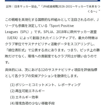
出所：日本サッカー協会, “「JFA成長戦略2026-2031～サッカーで未来をつ
くる～」”
この戦略を具現化する国際的な枠組みとして注目されるのが、J
リーグも参画を決定している「Sport Positive
Leagues（SPL）」です。SPLは、2018年に欧州サッカー連盟
（UEFA）によって創設されたイニシアティブで、最大の特徴は
クラブ単位でサステナビリティ活動データをスコアリングし、
「順位表形式」で公表する点にあります。つまり、ピッチ上の勝
敗だけでなく、環境への貢献度でもクラブ同士が競い合うので
す。
具体的には、次にあげる12のサステナビリティ項目を評価指標
として各クラブの気候アクションを数値化します。
ポリシーとコミットメント、レポーティング
再生可能エネルギー
エネルギー効率
環境負荷の少ない移動手段