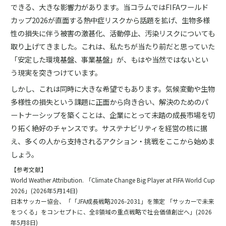
できる、大きな影響力があります。当コラムではFIFAワールド
カップ2026が直面する熱中症リスクから話題を拡げ、生物多様
性の損失に伴う被害の激甚化、活動停止、汚染リスクについても
取り上げてきました。これは、私たちが当たり前だと思っていた
「安定した環境基盤、事業基盤」が、もはや当然ではないとい
う現実を突きつけています。
しかし、これは同時に大きな希望でもあります。気候変動や生物
多様性の損失という課題に正面から向き合い、解決のためのパ
ートナーシップを築くことは、企業にとって未踏の成長市場を切
り拓く絶好のチャンスです。サステナビリティを経営の核に据
え、多くの人から支持されるアクション・挑戦をここから始めま
しょう。
【参考文献】
World Weather Attribution. 「Climate Change Big Player at FIFA World Cup
2026」(2026年5月14日)
日本サッカー協会、「「JFA成長戦略2026-2031」を策定 「サッカーで未来
をつくる」をコンセプトに、全8領域の重点戦略で社会価値創出へ」(2026
年5月8日)