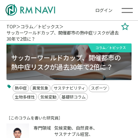
ログイン
TOP
コラム／トピックス
サッカーワールドカップ、開催都市の熱中症リスクが過去
30年で2倍に？
コラム／トピックス
サッカーワールドカップ、開催都市の
熱中症リスクが過去30年で2倍に？
熱中症
異常気象
サステナビリティ
スポーツ
生物多様性
気候変動
基礎研コラム
［このコラムを書いた研究員］
専門領域
気候変動、自然資本、
サステナブル経営、