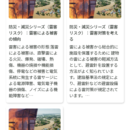
防災・減災シリーズ（雷害
防災・減災シリーズ（雷害
リスク）：雷害による被害
リスク）：雷害対策を考え
の傾向
る
雷害による被害の形態 落雷
雷による被害から総合的に
による被害は、直撃雷によ
施設を保護するために 建物
る火災、爆発、破壊、熱
の雷による被害の軽減方法
傷、機器の焼損や機能損
として、避雷針を設置する
傷、停電などの被害と電気
方法がよく知られていま
系統に発生する雷サージに
す。建設基準法の規定によ
よる電源障害、電気電子機
り、避雷針などの避雷設備
器の損傷、ノイズによる機
による雷対策が規定されて
能障害など…
います。…