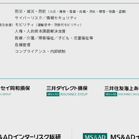
防災・減災・防犯
（火災・爆発・落雷・台風・洪水・積雪・地震・盗難）
サイバーリスク／情報セキュリティ
モビリティ
両立支援）
（運輸安全・次世代モビリティ）
人権・人的資本課題解決支援
医療／介護／障害福祉／子ども・児童福祉等
危機管理
コンプライアンス・内部統制