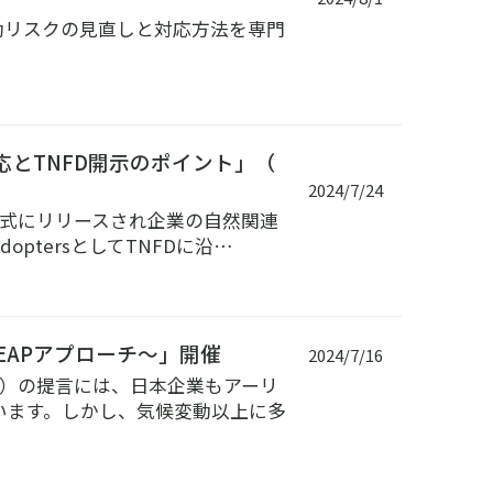
動リスクの見直しと対応方法を専門
応とTNFD開示のポイント」（
2024/7/24
が正式にリリースされ企業の自然関連
ptersとしてTNFDに沿…
LEAPアプローチ～」開催
2024/7/16
FD）の提言には、日本企業もアーリ
います。しかし、気候変動以上に多