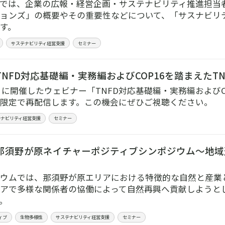
では、企業の広報・経営企画・サステナビリティ推進担当
ョンズ」の概要やその重要性などについて、「サスナビリ
す。
サステナビリティ経営支援
セミナー
NFD対応基礎編・実務編およびCOP16を踏まえたT
12月に開催したウェビナー「TNFD対応基礎編・実務編およびC
限定で再配信します。この機会にぜひご視聴ください。
テナビリティ経営支援
セミナー
那須野が原ネイチャーポジティブシンポジウム～地域
ウムでは、那須野が原エリアにおける特徴的な自然と産業
アで多様な関係者の協働によって自然再興へ貢献しようと
。
ィブ
生物多様性
サステナビリティ経営支援
セミナー