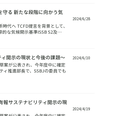
を守る 新たな段階に向かう気
2024/6/28
時代へ TCFD提言を背景として、
な気候開示基準ISSB S2及…
ティ開示の現状と今後の課題～
2024/6/10
開草案が公表され、今年度中に確定
ティ推進部長で、SSBJの委員でも
～有報サステナビリティ開示の現
2024/4/19
開草案が公表され、今年度中に確定