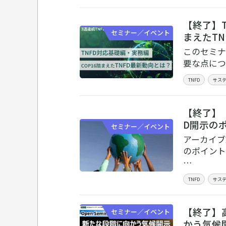
【終了】T
セミナー／イベント
まえたTN
このセミナ
要な点につ
TNFD
サス
【終了】
D開示のポ
セミナー／イベント
アーカイブ
のポイント
…
TNFD
サス
【終了】
セミナー／イベント
かう気候