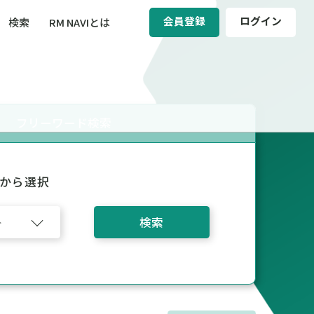
会員登録
ログイン
検索
RM NAVIとは
BCM（事業継続マネジメント）
ィ（運輸安全・次世代モビリティ）
フリーワード検索
醸成／労働安全衛生
から選択
検索
ト