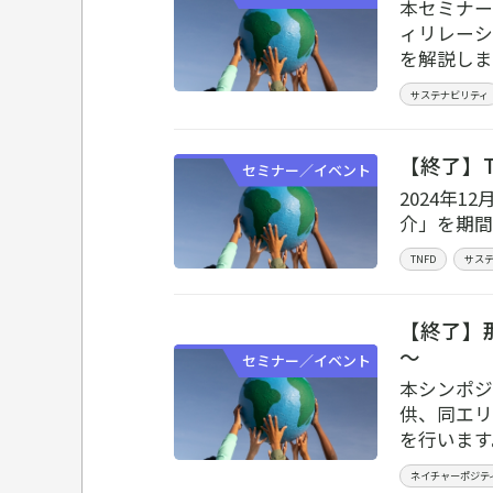
本セミナー
ィリレーシ
を解説しま
サステナビリティ
【終了】T
セミナー／イベント
2024年
介」を期間
TNFD
サス
【終了】
～
セミナー／イベント
本シンポジ
供、同エリ
を行います
ネイチャーポジテ