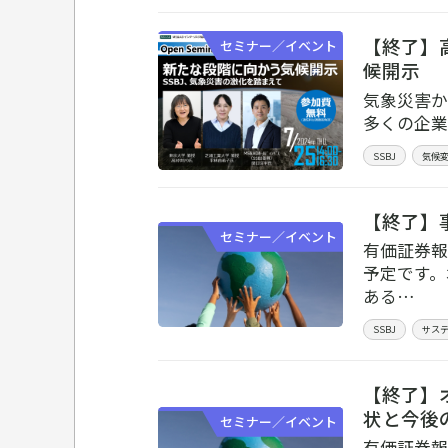
【終了】
セミナー／イベント
候開示
気象災害か
多くの企業
SSBJ
気候
【終了】
セミナー／イベント
有価証券報
予定です。
ある…
SSBJ
サス
【終了】
状と今後
セミナー／イベント
有価証券報