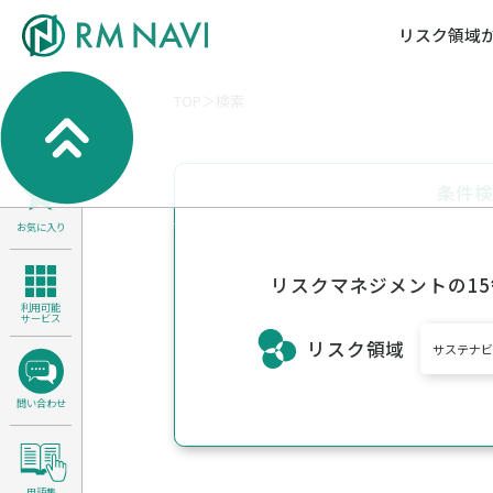
リスク領域
TOP
検索
気候変動・自然資本課題解決支援
各種サービスメニ
セミナー／イベン
RM NAVIとは
検索
よくある質問／FA
RM FOCUS
サイバーリスク／情報セキュリティ
条件
サステナビリティ経営支援
お気に入り
医療／介護／障害福祉／子ども・児
製品安全・食品安全
リスクマネジメントの1
利用可能
サービス
リスク領域
サステナ
問い合わせ
用語集