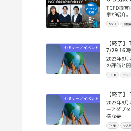
TCFD提
家が紹介。
SSBJ
気候
【終了】
セミナー／イベント
7/29 1
2023年
の評価と開
TNFD
サス
【終了】 
セミナー／イベント
2023年
ーアダプタ
様な要…
TNFD
サス