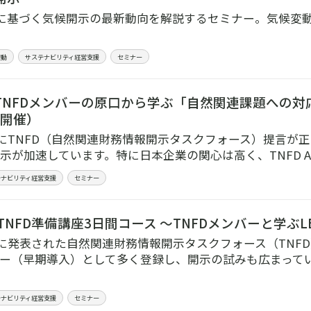
言に基づく気候開示の最新動向を解説するセミナー。気候変
変動
サステナビリティ経営支援
セミナー
TNFDメンバーの原口から学ぶ「自然関連課題への対
6時開催）
9月にTNFD（自然関連財務情報開示タスクフォース）提言
示が加速しています。特に日本企業の関心は高く、TNFD Ado
テナビリティ経営支援
セミナー
TNFD準備講座3日間コース ～TNFDメンバーと学ぶ
9月に発表された自然関連財務情報開示タスクフォース（TN
ー（早期導入）として多く登録し、開示の試みも広まって
テナビリティ経営支援
セミナー