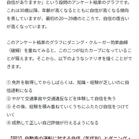
自信がありますか」という設問のアンケート結果のグラフです。
これは30歳以降、年齢が高くなるとともに自信が高くなる傾向
を表していますが、最初の20～29歳のところで、自信の度合い
が高くなっています。
このアンケート結果のグラフにダニング・クルーガー効果曲線
（破線）を重ねてみると、この二つが似たカーブになっているこ
とが窺えます。そこから、以下のようなシナリオを描くことがで
きます。
① 免許を取得してからしばらくは、知識・経験が乏しいのに自
信過剰になる
② やがて交通事故や交通違反などを体験して自信を失う
③ その後、経験を積み重ねていくうちにふたたび自信をつけて
いく
④ 成熟して正しい自己評価が行えるようになる
【図2】自動車の運転に対する自信（年代別）とダニング・