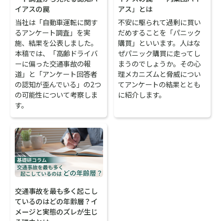
アス」とは
イアスの罠
不安に駆られて過剰に買い
当社は「自動車運転に関す
だめすることを「パニック
るアンケート調査」を実
購買」といいます。人はな
施、結果を公表しました。
ぜパニック購買に走ってし
本稿では、「高齢ドライバ
まうのでしょうか。その心
ーに偏った交通事故の報
理メカニズムと脅威につい
道」と「アンケート回答者
てアンケートの結果ととも
の認知が歪んでいる」の2つ
に紹介します。
の可能性について考察しま
す。
交通事故を最も多く起こし
ているのはどの年齢層？イ
メージと実態のズレが生じ