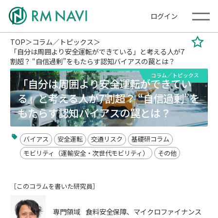
ログイン
TOP
コラム／トピックス
「自分は周囲より安全運転ができている」と考える人が7
割超？ “自信過剰”をもたらす認知バイアスの罠とは？
コラム／トピックス
「自分は周囲より安全運転ができてい
る」と考える人が7割超？ “自信過剰”を
もたらす認知バイアスの罠とは？
バイアス
安全運転
交通リスク
基礎研コラム
モビリティ（運輸安全・次世代モビリティ）
その他
［このコラムを書いた研究員］
専門領域
食料安全保障、マイクロファイナンス