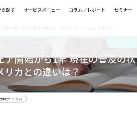
から探す
サービスメニュー
コラム／レポート
セミナー
開始から1年 現在の普及の状況は？先行するアメリカとの違いは？
ュー
ト
防災・減災・防犯（火災・爆発・落雷・台風・
コンサルタント略歴
コラム／トピックス
リスクマネジメント用語集
業界別支援事例
レポート／資料
発行書籍一覧
BCP／
Q
洪水・積雪・地震・盗難）
運営会社
コラム／
健康経営・人事・組織課題解決支援（含むメン
モビリテ
タルヘルス・両立支援）
ェア開始から1年 現在の普及の状
人権・人的資本課題解決支援
安全文化
童福祉等
全社的リスク管理（ERM）
危機管理
メリカとの違いは？
コンプライアンス・内部統制
海外
次世代モビリティ）