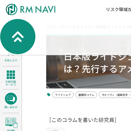
リスク領域
TOP
コラム／トピックス
日本版ライドシェア
気候変動・自然資本課題解決支援
各種サービスメニ
セミナー／イベン
RM NAVIとは
検索
よくある質問／FA
RM FOCUS
サイバーリスク／情報セキュリティ
日本版ライドシ
サステナビリティ経営支援
お気に入り
医療／介護／障害福祉／子ども・児
は？先行するア
製品安全・食品安全
利用可能
サービス
ライドシェア
基礎研コラム
モビリティ（運輸安全・
問い合わせ
［このコラムを書いた研究員］
用語集