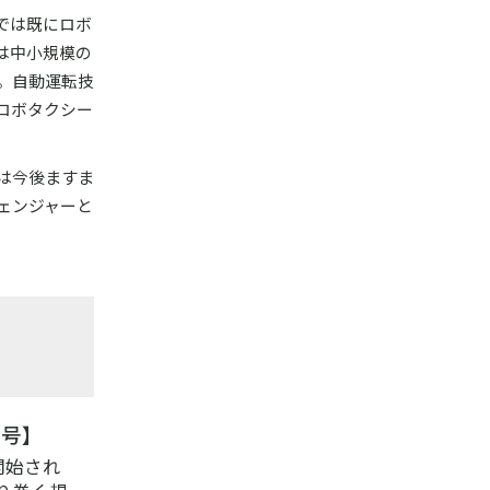
では既にロボ
は中小規模の
。自動運転技
ロボタクシー
は今後ますま
ェンジャーと
2号】
開始され