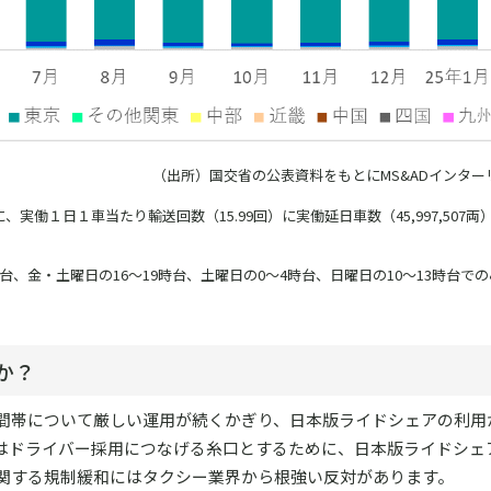
（出所）国交省の公表資料をもとにMS&ADインター
、実働１日１車当たり輸送回数（15.99回）に実働延日車数（45,997,507
時台、金・土曜日の16～19時台、土曜日の0～4時台、日曜日の10～13時台で
か？
間帯について厳しい運用が続くかぎり、日本版ライドシェアの利用
はドライバー採用につなげる糸口とするために、日本版ライドシェ
関する規制緩和にはタクシー業界から根強い反対があります。