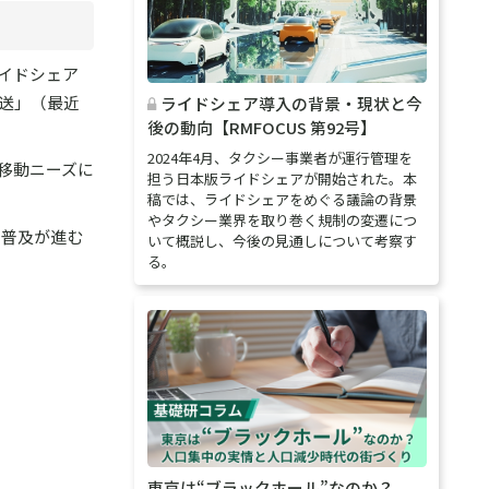
イドシェア
送」（最近
ライドシェア導入の背景・現状と今
後の動向【RMFOCUS 第92号】
2024年4月、タクシー事業者が運行管理を
移動ニーズに
担う日本版ライドシェアが開始された。本
稿では、ライドシェアをめぐる議論の背景
やタクシー業界を取り巻く規制の変遷につ
で普及が進む
いて概説し、今後の見通しについて考察す
る。
東京は“ブラックホール”なのか？