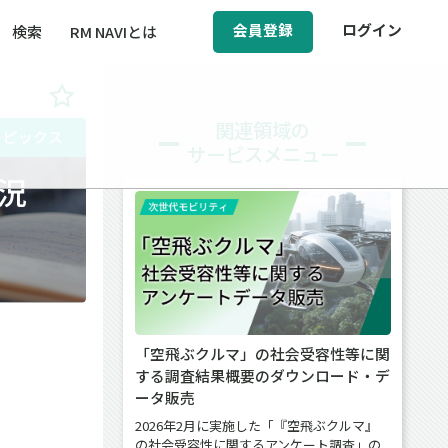
会員登録
ログイン
検索
RM NAVIとは
BCM（事業継続マネジメント）
関連領域の
トピックス
サービスメニュー
ィ（運輸安全・次世代モビリティ）
況
醸成／労働安全衛生
「空飛ぶクルマ」の社会受容性等に関
する調査結果概要のダウンロード・デ
ータ販売
2026年2月に実施した「『空飛ぶクルマ』
の社会受容性に関するアンケート調査」の