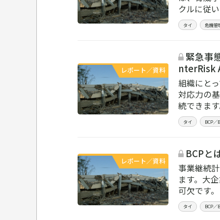
クルに従い
タイ
危機管
緊急事態
nterRis
レポート／資料
組織にとっ
対応力の基
続できます
タイ
BCP
BCPとは
レポート／資料
事業継続計
ます。大企
可欠です。
タイ
BCP