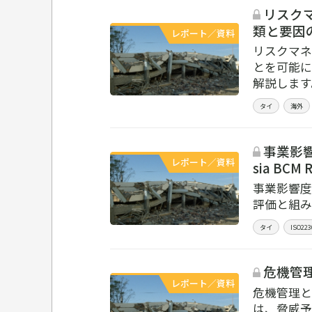
リスク
類と要因の理
レポート／資料
リスクマネ
とを可能に
解説します
タイ
海外
事業影響度
レポート／資料
sia BCM
事業影響度
評価と組み
タイ
ISO223
危機管理と
レポート／資料
危機管理と
は、脅威予