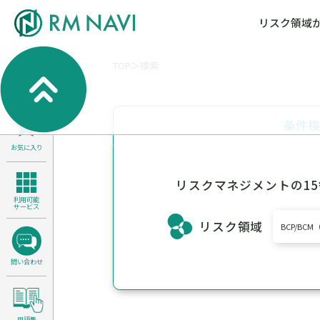
リスク領域
TOP
検索
気候変動・自然資本課題解決支援
各種サービスメニ
セミナー／イベン
RM NAVIとは
検索
よくある質問／FA
RM FOCUS
サイバーリスク／情報セキュリティ
条件
サステナビリティ経営支援
お気に入り
医療／介護／障害福祉／子ども・児
製品安全・食品安全
リスクマネジメントの1
利用可能
サービス
リスク領域
BCP/B
問い合わせ
用語集