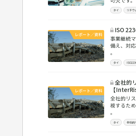
可欠です。
タイ
リチウ
ISO 2
レポート／資料
事業継続マ
備え、対応
。
タイ
ISO223
全社的リス
【InterR
レポート／資料
全社的リス
視するため
。
タイ
全社的