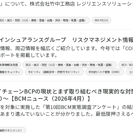
」について、株式会社竹中工務店 レジリエンスソリュー
防災・減災・防犯（火災・爆発・落雷・台風・洪水・積雪・地震・盗難）
RM FOCUS
Dインシュアランスグループ リスクマネジメント情報誌 
情報、周辺情報を幅広くご紹介しています。今号では「CO
ポートを掲載しています。
本課題解決支援
防災・減災・防犯（火災・爆発・落雷・台風・洪水・積雪・地震・盗難）
BCP／
情報セキュリティ
モビリティ（運輸安全・次世代モビリティ）
全社的リスク管理（ERM）
コ
チェーンBCPの現状とまず取り組むべき現実的な対策に
～【BCMニュース（2026年4月）】
を対象に実施した「第10回BCM実態調査アンケート」の結
あまり進んでいないことが分かりました。最低限押さえる
業継続マネジメント）