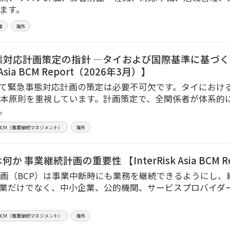
ます。
理
海外
対応計画策定の指針 ―タイおよび国際基準に基づく
k Asia BCM Report（2026年3月）】
て緊急事態対応計画の策定は必要不可欠です。タイにおけ
本原則を重視しています。計画策定で、全関係者が体系的
。
／BCM（事業継続マネジメント）
海外
何か 事業継続計画の重要性 【InterRisk Asia BCM 
画（BCP）は事業中断時にも業務を継続できるようにし、
業だけでなく、中小企業、公的機関、サービスプロバイダ
／BCM（事業継続マネジメント）
海外