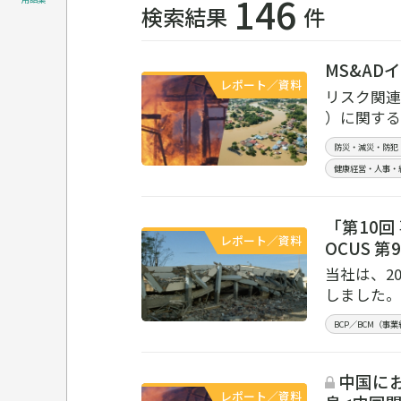
146
検索結果
件
MS&AD
レポート／資料
リスク関連
）に関する
防災・減災・防犯
健康経営・人事・
「第10
レポート／資料
OCUS 第
当社は、2
しました。
BCP／BCM（事
中国にお
レポート／資料