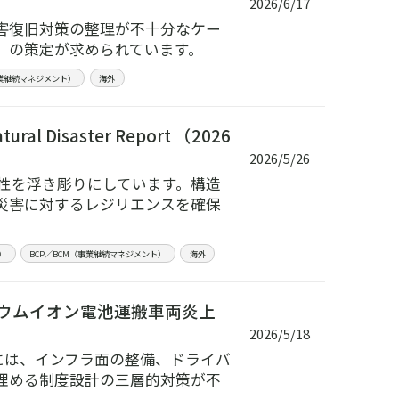
2026/6/17
害復旧対策の整理が不十分なケー
）の策定が求められています。
事業継続マネジメント）
海外
l Disaster Report （2026
2026/5/26
要性を浮き彫りにしています。構造
災害に対するレジリエンスを確保
）
BCP／BCM（事業継続マネジメント）
海外
ウムイオン電池運搬車両炎上
】
2026/5/18
には、インフラ面の整備、ドライバ
埋める制度設計の三層的対策が不