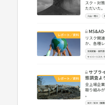
スク・対策
ただいた。
火山・噴火
MS&A
レポート／資料
リスク関連
か、各種レ
気候変動・自然資
サイバーリスク／
サプライ
態調査より
レポート／資料
全上場企業
取り組みが
。
BCP／BCM（事