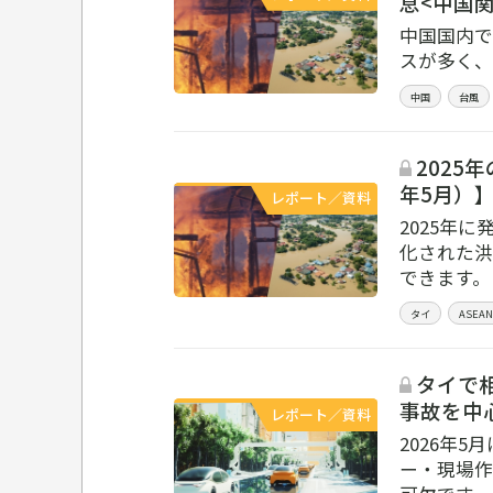
息<中国関
中国国内で
スが多く、
中国
台風
2025年の
年5月）
レポート／資料
2025年
化された洪
できます。
タイ
ASEAN
タイで
事故を中心に
レポート／資料
2026年
ー・現場作