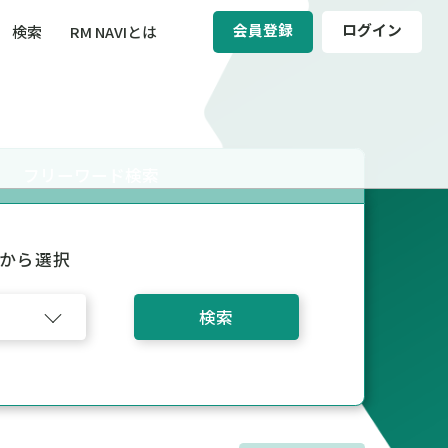
会員登録
ログイン
検索
RM NAVIとは
BCM（事業継続マネジメント）
ィ（運輸安全・次世代モビリティ）
フリーワード検索
醸成／労働安全衛生
から選択
検索