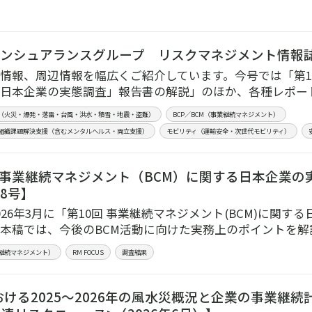
インシュアランスグループ リスクマネジメント情報誌 【
情報、周辺情報を幅広くご紹介しています。今号では「第10
日本企業の実態調査」報告書の解説」のほか、各種レポー
（火災・爆発・落雷・台風・洪水・積雪・地震・盗難）
BCP／BCM（事業継続マネジメント）
組織課題解決支援（含むメンタルヘルス・両立支援）
モビリティ（運輸安全・次世代モビリティ）
回 事業継続マネジメント（BCM）に関する日本企業の
98号】
026年3月に「第10回 事業継続マネジメント(BCM)に関
本稿では、今後のBCM活動に向けた実務上のポイントを解
業継続マネジメント）
RM FOCUS
調査結果
ける2025～2026年の風水災概況と企業の事業継続