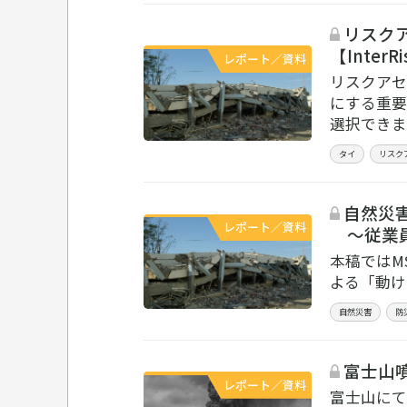
リスク
【InterR
レポート／資料
リスクアセ
にする重要
選択できま
タイ
リスク
自然災
レポート／資料
～従業員
本稿ではM
よる「動け
自然災害
防
富士山噴
レポート／資料
富士山にて