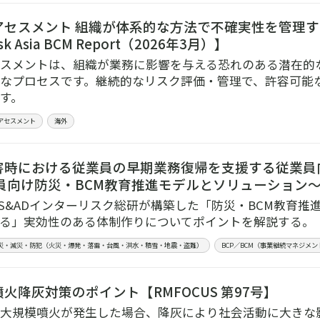
アセスメント 組織が体系的な方法で不確実性を管理
isk Asia BCM Report（2026年3月）】
スメントは、組織が業務に影響を与える恐れのある潜在的
なプロセスです。継続的なリスク評価・管理で、許容可能
す。
アセスメント
海外
害時における従業員の早期業務復帰を支援する従業員
向け防災・BCM教育推進モデルとソリューション～【R
S&ADインターリスク総研が構築した「防災・BCM教育推
る」実効性のある体制作りについてポイントを解説する。
災・減災・防犯（火災・爆発・落雷・台風・洪水・積雪・地震・盗難）
BCP／BCM（事業継続マネジメン
火降灰対策のポイント【RMFOCUS 第97号】
大規模噴火が発生した場合、降灰により社会活動に大きな