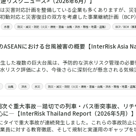
連リスクニュース>（2026年6月）】
は災害対応計画を整備している企業も多くありますが、災
初動対応と災害復旧の双方を考慮した事業継続計画（BCP
水害
防災・減災・防犯（火災・爆発・落雷・台風・洪水・積雪・地震・盗難）
BCP／BCM（
ASEANにおける台風被害の概要【InterRisk Asia Natura
】
に発生した複数の巨大台風は、予防的な洪水リスク管理の必
水リスク評価により、今後さらに深刻化が懸念される気候
台風
洪水
水災
防災・減災・防犯（火災・爆発・落雷・台風・洪水・積雪・地震・盗難
相次ぐ重大事故―踏切での列車・バス衝突事故、リチ
―【InterRisk Thailand Report（2026年5月）
5月にタイで重大事故が連続発生しました。これらの事故防止
業員に対する教育徹底、そして規制と実運用のギャップを