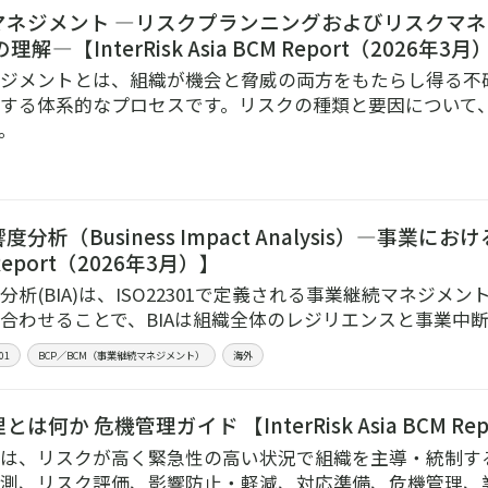
マネジメント ―リスクプランニングおよびリスクマ
解―【InterRisk Asia BCM Report（2026年3月
ジメントとは、組織が機会と脅威の両方をもたらし得る不
する体系的なプロセスです。リスクの種類と要因について
。
分析（Business Impact Analysis）―事業における
 Report（2026年3月）】
分析(BIA)は、ISO22301で定義される事業継続マネジ
合わせることで、BIAは組織全体のレジリエンスと事業中
01
BCP／BCM（事業継続マネジメント）
海外
は何か 危機管理ガイド 【InterRisk Asia BCM Re
は、リスクが高く緊急性の高い状況で組織を主導・統制す
測、リスク評価、影響防止・軽減、対応準備、危機管理、