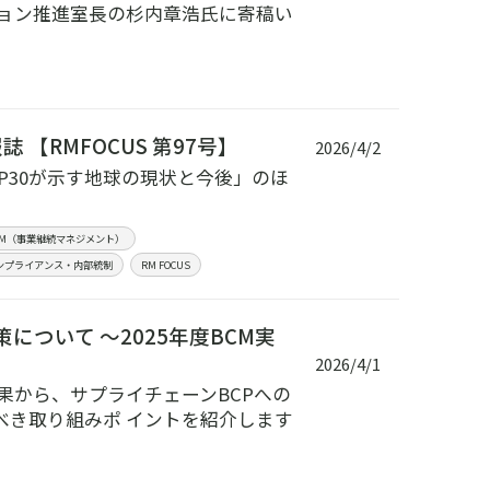
ション推進室長の杉内章浩氏に寄稿い
【RMFOCUS 第97号】
2026/4/2
P30が示す地球の現状と今後」のほ
BCM（事業継続マネジメント）
ンプライアンス・内部統制
RM FOCUS
ついて ～2025年度BCM実
2026/4/1
果から、サプライチェーンBCPへの
べき取り組みポ イントを紹介します