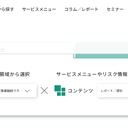
から探す
サービスメニュー
コラム／レポート
セミナー
ュー
ト
防災・減災・防犯（火災・爆発・落雷・台風・
コンサルタント略歴
コラム／トピックス
リスクマネジメント用語集
業界別支援事例
レポート／資料
発行書籍一覧
BCP／
Q
洪水・積雪・地震・盗難）
運営会社
健康経営・人事・組織課題解決支援（含むメン
モビリテ
タルヘルス・両立支援）
検索
人権・人的資本課題解決支援
安全文化
童福祉等
全社的リスク管理（ERM）
危機管理
コンプライアンス・内部統制
海外
5領域から選択
サービスメニューやリスク情報
コンテンツ
CM（事業継続マネジメント）
レポート／資料