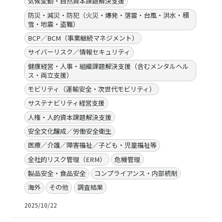
気候変動・自然資本課題解決支援
防災・減災・防犯（火災・爆発・落雷・台風・洪水・積
雪・地震・盗難）
BCP／BCM（事業継続マネジメント）
サイバーリスク／情報セキュリティ
健康経営・人事・組織課題解決支援（含むメンタルヘル
ス・両立支援）
モビリティ（運輸安全・次世代モビリティ）
サステナビリティ経営支援
人権・人的資本課題解決支援
安全文化醸成／労働安全衛生
医療／介護／障害福祉／子ども・児童福祉等
全社的リスク管理（ERM）
危機管理
製品安全・食品安全
コンプライアンス・内部統制
海外
その他
調査結果
2025/10/22