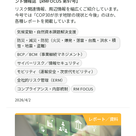
ント情報誌 【RMFOCUS 第97号】
リスク関連情報、周辺情報を幅広くご紹介しています。
今号では「COP30が示す地球の現状と今後」のほか、
各種レポートを掲載しています。
気候変動・自然資本課題解決支援
防災・減災・防犯（火災・爆発・落雷・台風・洪水・積
雪・地震・盗難）
BCP／BCM（事業継続マネジメント）
サイバーリスク／情報セキュリティ
モビリティ（運輸安全・次世代モビリティ）
全社的リスク管理（ERM）
コンプライアンス・内部統制
RM FOCUS
2026/4/2
レポート／資料