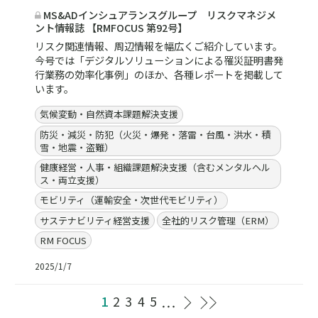
MS&ADインシュアランスグループ リスクマネジメ
ント情報誌 【RMFOCUS 第92号】
リスク関連情報、周辺情報を幅広くご紹介しています。
今号では「デジタルソリューションによる罹災証明書発
行業務の効率化事例」のほか、各種レポートを掲載して
います。
気候変動・自然資本課題解決支援
防災・減災・防犯（火災・爆発・落雷・台風・洪水・積
雪・地震・盗難）
健康経営・人事・組織課題解決支援（含むメンタルヘル
ス・両立支援）
モビリティ（運輸安全・次世代モビリティ）
サステナビリティ経営支援
全社的リスク管理（ERM）
RM FOCUS
2025/1/7
1
2
3
4
5