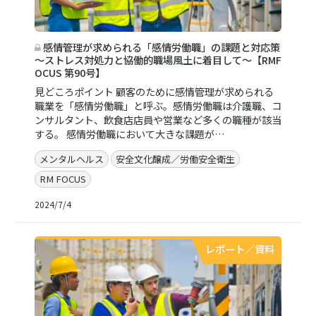
感情管理が求められる「感情労働職」の課題と対応策
～ストレス対処力と協働的職場風土に着目して～【RMF
OCUS 第90号】
見どころポイント 顧客のために感情管理が求められる
職業を「感情労働職」と呼ぶ。感情労働職は介護職、コ
ンサルタント、飲食店店員や営業など多くの職種が該当
する。 感情労働職において大きな課題が…
メンタルヘルス
安全文化醸成／労働安全衛生
RM FOCUS
2024/7/4
レポート／資料