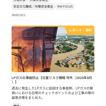
安全文化醸成／労働安全衛生
RM FOCUS
2020/10/1
レポート／資料
LPガスの事故防止【災害リスク情報 号外（2020年8月
）】
過去に発生したLPガスに起因する事故例、LPガスの取
扱いにおける日常のチェックポイントおよび工事の際の
留意点等をまとめた。
爆発