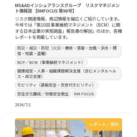
MS&ADインシュアランスグループ リスクマネジメン
ト情報誌 【RMFOCUS 第98号】
リスク関連情報、周辺情報を幅広くご紹介しています。
今号では「第10回 事業継続マネジメント（BCM）に関
する日本企業の実態調査」報告書の解説」のほか、各種
レポートを掲載しています。
防災・減災・防犯（火災・爆発・落雷・台風・洪水・積
雪・地震・盗難）
BCP／BCM（事業継続マネジメント）
健康経営・人事・組織課題解決支援（含むメンタルヘル
ス・両立支援）
モビリティ（運輸安全・次世代モビリティ）
安全文化醸成／労働安全衛生
RM FOCUS
2026/7/1
レポート／資料