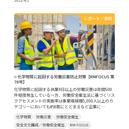
2021/4/1
レポート／資料
化学物質に起因する労働災害防止対策【RMFOCUS 第
76号】
化学物質に起因する休業4日以上の労働災害は年間500
件程度発生している一方、労働安全衛生法に基づくリス
クアセスメントの実施率は事業場規模5,000人以上のカ
テゴリーにおいても約6割にとどまるなど企業に…
化学物質
労働災害
労働安全衛生
安全文化醸成／労働安全衛生
RM FOCUS