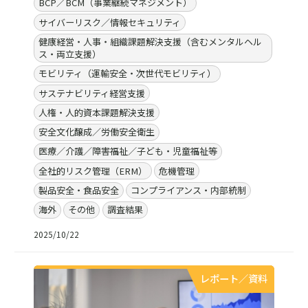
BCP／BCM（事業継続マネジメント）
サイバーリスク／情報セキュリティ
健康経営・人事・組織課題解決支援（含むメンタルヘル
ス・両立支援）
モビリティ（運輸安全・次世代モビリティ）
サステナビリティ経営支援
人権・人的資本課題解決支援
安全文化醸成／労働安全衛生
医療／介護／障害福祉／子ども・児童福祉等
全社的リスク管理（ERM）
危機管理
製品安全・食品安全
コンプライアンス・内部統制
海外
その他
調査結果
2025/10/22
レポート／資料