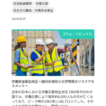
安全配慮義務
労働災害
安全文化醸成／労働安全衛生
2024/4/19
コラム／トピックス
労働安全衛生改正～国内の現状と化学物質のリスクアセ
スメント～
近年の日本における労働災害発生状況 1960年代のわが
国では、労働災害により毎年約6,000人もの方が亡くな
っており、ピーク時の1961年には6,712人でした。その
ような状況を打開すべく、職場におけ…