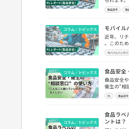
製品安全
製
モバイル
コラム／トピックス
近年、リチ
。このため
モバイルバッテリ
食品安全
コラム／トピックス
食品安全や
衛生の“相
PL
食品安全
食品ラベ
ントは？
コラム／トピックス