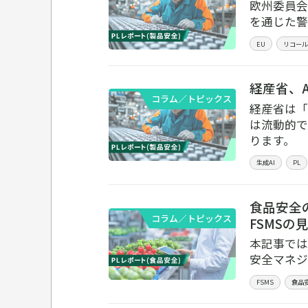
欧州委員会は
を通じた警
EU
リコール
経産省、
コラム／トピックス
経産省は「
は流動的で
ります。
生成AI
PL
食品安全
コラム／トピックス
FSMS
本記事では
安全マネジ
FSMS
食品