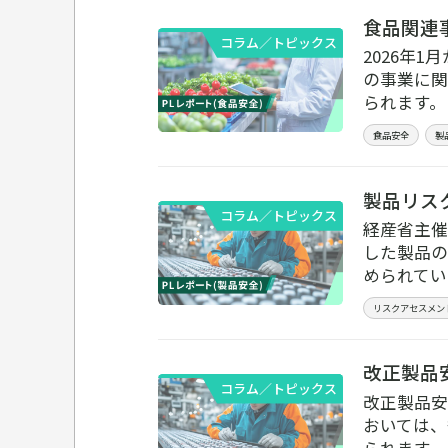
食品関連
コラム／トピックス
2026年
の事業に関
られます。
食品安全
製
製品リス
コラム／トピックス
経産省主催
した製品の
められてい
リスクアセスメン
改正製品
コラム／トピックス
改正製品安
おいては、
られます。