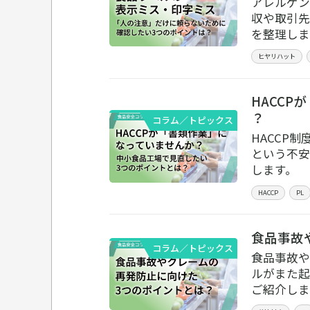
アレルゲン
収や取引先
を整理しま
ヒヤリハット
HACC
？
コラム／トピックス
HACCP
という不安
します。
HACCP
PL
食品事故
コラム／トピックス
食品事故や
ルがまた起
ご紹介しま