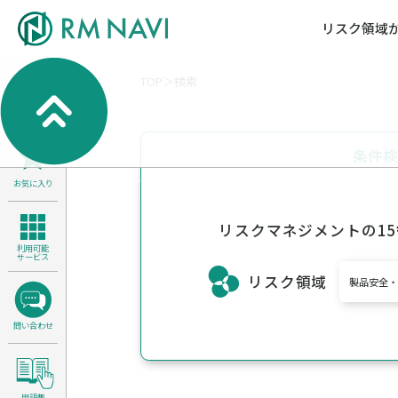
リスク領域
TOP
検索
気候変動・自然資本課題解決支援
各種サービスメニ
セミナー／イベン
RM NAVIとは
検索
よくある質問／FA
RM FOCUS
サイバーリスク／情報セキュリティ
条件
サステナビリティ経営支援
お気に入り
医療／介護／障害福祉／子ども・児
製品安全・食品安全
リスクマネジメントの1
利用可能
サービス
リスク領域
製品安全
問い合わせ
用語集