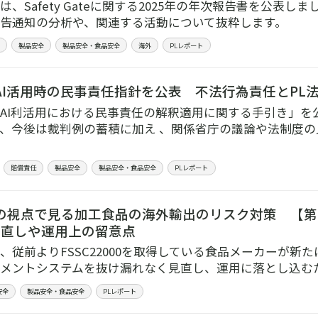
、Safety Gateに関する2025年の年次報告書を公表しました
告通知の分析や、関連する活動について抜粋します。
製品安全
製品安全・食品安全
海外
PLレポート
AI活用時の民事責任指針を公表 不法行為責任とPL
AI利活用における民事責任の解釈適用に関する手引き」を
、今後は裁判例の蓄積に加え 、関係省庁の議論や法制度
賠償責任
製品安全
製品安全・食品安全
PLレポート
の視点で見る加工食品の海外輸出のリスク対策 【第
の見直しや運用上の留意点
、従前よりFSSC22000を取得している食品メーカーが新
メントシステムを抜け漏れなく見直し、運用に落とし込む
安全
製品安全・食品安全
PLレポート