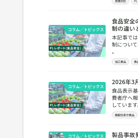
苦情対応
PL
食品安全
制の違い
コラム／トピックス
本記事では
制について
。
加工食品
食
2026
コラム／トピックス
食品表示基
費者庁へ報
しています
機能性表示食品
製品事故
コラム／トピックス