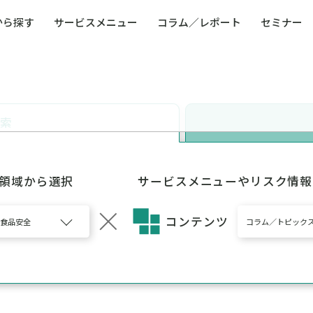
から探す
サービスメニュー
コラム／レポート
セミナー
ュー
ト
防災・減災・防犯（火災・爆発・落雷・台風・
コンサルタント略歴
コラム／トピックス
リスクマネジメント用語集
業界別支援事例
レポート／資料
発行書籍一覧
BCP／
Q
洪水・積雪・地震・盗難）
運営会社
健康経営・人事・組織課題解決支援（含むメン
モビリテ
タルヘルス・両立支援）
検索
人権・人的資本課題解決支援
安全文化
童福祉等
全社的リスク管理（ERM）
危機管理
コンプライアンス・内部統制
海外
5領域から選択
サービスメニューやリスク情報
コンテンツ
・食品安全
コラム／トピック