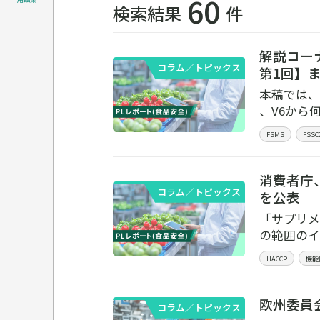
60
検索結果
件
解説コーナ
コラム／トピックス
第1回】ま
本稿では、
、V6から
FSMS
FSSC
消費者庁
コラム／トピックス
を公表
「サプリメ
の範囲のイ
HACCP
機能
欧州委員会
コラム／トピックス