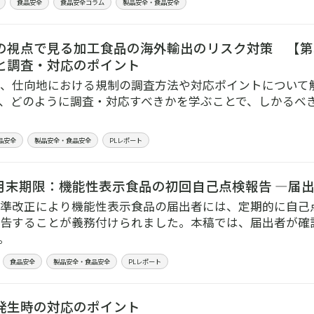
食品安全
食品安全コラム
製品安全・食品安全
の視点で見る加工食品の海外輸出のリスク対策 【第
と調査・対応のポイント
、仕向地における規制の調査方法や対応ポイントについて
、どのように調査・対応すべきかを学ぶことで、しかるべ
品安全
製品安全・食品安全
PLレポート
年3月末期限：機能性表示食品の初回自己点検報告 —届
準改正により機能性表示食品の届出者には、定期的に自己
告することが義務付けられました。本稿では、届出者が確
。
食品安全
製品安全・食品安全
PLレポート
発生時の対応のポイント