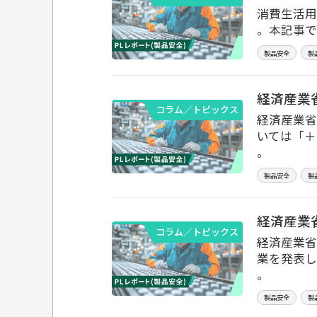
消費生活用
。本記事で
製品安全
製
経済産業
コラム／トピックス
経済産業省
いては「＋
。
製品安全
製
経済産業省
コラム／トピックス
経済産業省
業を発表し
。
製品安全
製