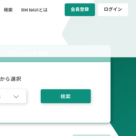
会員登録
ログイン
検索
RM NAVIとは
BCM（事業継続マネジメント）
ィ（運輸安全・次世代モビリティ）
フリーワード検索
醸成／労働安全衛生
から選択
検索
ス