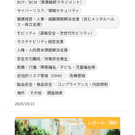
BCP／BCM（事業継続マネジメント）
サイバーリスク／情報セキュリティ
健康経営・人事・組織課題解決支援（含むメンタルヘル
ス・両立支援）
モビリティ（運輸安全・次世代モビリティ）
サステナビリティ経営支援
人権・人的資本課題解決支援
安全文化醸成／労働安全衛生
医療／介護／障害福祉／子ども・児童福祉等
全社的リスク管理（ERM）
危機管理
製品安全・食品安全
コンプライアンス・内部統制
海外
その他
調査結果
2025/10/22
レポート／資料