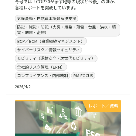
今号では「COP30が示す地球の現状と今後」のほか、
各種レポートを掲載しています。
気候変動・自然資本課題解決支援
防災・減災・防犯（火災・爆発・落雷・台風・洪水・積
雪・地震・盗難）
BCP／BCM（事業継続マネジメント）
サイバーリスク／情報セキュリティ
モビリティ（運輸安全・次世代モビリティ）
全社的リスク管理（ERM）
コンプライアンス・内部統制
RM FOCUS
2026/4/2
レポート／資料