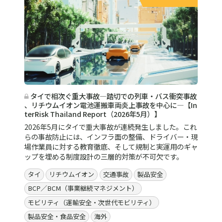
タイで相次ぐ重大事故―踏切での列車・バス衝突事故
、リチウムイオン電池運搬車両炎上事故を中心に―【In
terRisk Thailand Report（2026年5月）】
2026年5月にタイで重大事故が連続発生しました。これ
らの事故防止には、インフラ面の整備、ドライバー・現
場作業員に対する教育徹底、そして規制と実運用のギャ
ップを埋める制度設計の三層的対策が不可欠です。
タイ
リチウムイオン
交通事故
製品安全
BCP／BCM（事業継続マネジメント）
モビリティ（運輸安全・次世代モビリティ）
製品安全・食品安全
海外