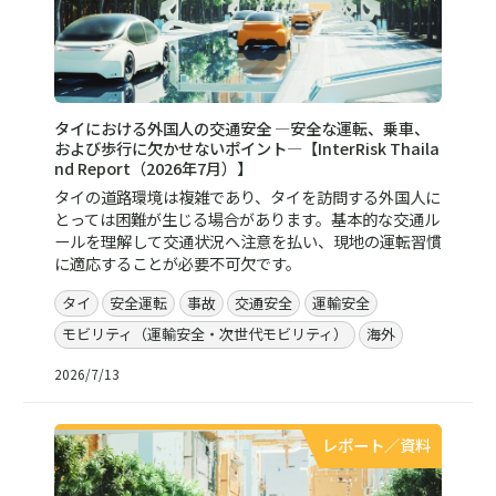
タイにおける外国人の交通安全 ―安全な運転、乗車、
および歩行に欠かせないポイント―【InterRisk Thaila
nd Report（2026年7月）】
タイの道路環境は複雑であり、タイを訪問する外国人に
とっては困難が生じる場合があります。基本的な交通ル
ールを理解して交通状況へ注意を払い、現地の運転習慣
に適応することが必要不可欠です。
タイ
安全運転
事故
交通安全
運輸安全
モビリティ（運輸安全・次世代モビリティ）
海外
2026/7/13
レポート／資料