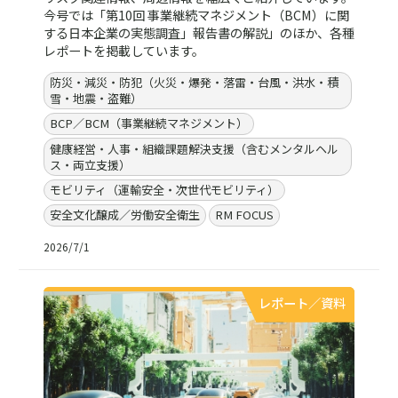
今号では「第10回 事業継続マネジメント（BCM）に関
する日本企業の実態調査」報告書の解説」のほか、各種
レポートを掲載しています。
防災・減災・防犯（火災・爆発・落雷・台風・洪水・積
雪・地震・盗難）
BCP／BCM（事業継続マネジメント）
健康経営・人事・組織課題解決支援（含むメンタルヘル
ス・両立支援）
モビリティ（運輸安全・次世代モビリティ）
安全文化醸成／労働安全衛生
RM FOCUS
2026/7/1
レポート／資料